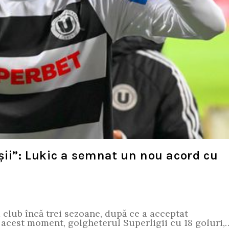
șii”: Lukic a semnat un nou acord cu
 club încă trei sezoane, după ce a acceptat
a acest moment, golgheterul Superligii cu 18 goluri,