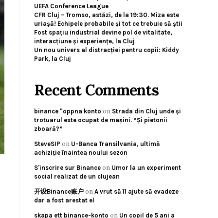
UEFA Conference League
CFR Cluj – Tromso, astăzi, de la 19:30. Miza este
uriașă! Echipele probabile și tot ce trebuie să știi
Fost spațiu industrial devine pol de vitalitate,
interacțiune și experiențe, la Cluj
Un nou univers al distracției pentru copii: Kiddy
Park, la Cluj
Recent Comments
on
binance "oppna konto
Strada din Cluj unde și
trotuarul este ocupat de mașini. “Și pietonii
zboară?”
on
SteveSIP
U-Banca Transilvania, ultimă
achiziție înaintea noului sezon
on
S'inscrire sur Binance
Umor la un experiment
social realizat de un clujean
on
开设Binance账户
A vrut să îl ajute să evadeze
dar a fost arestat el
on
skapa ett binance-konto
Un copil de 5 ani a