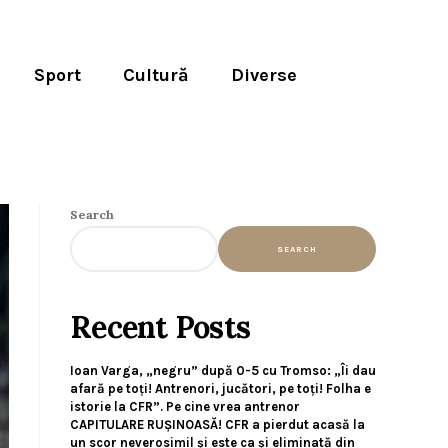
Sport
Cultură
Diverse
Search
SEARCH
Recent Posts
Ioan Varga, „negru” după 0-5 cu Tromso: „Îi dau
afară pe toți! Antrenori, jucători, pe toți! Folha e
istorie la CFR”. Pe cine vrea antrenor
CAPITULARE RUȘINOASĂ! CFR a pierdut acasă la
un scor neverosimil și este ca și eliminată din