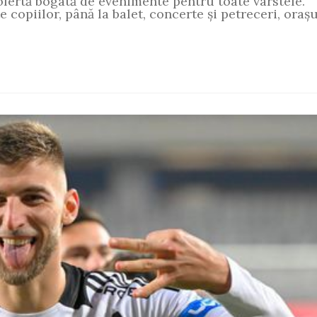
fertă bogată de evenimente pentru toate vârstele.
e copiilor, până la balet, concerte și petreceri, orașu