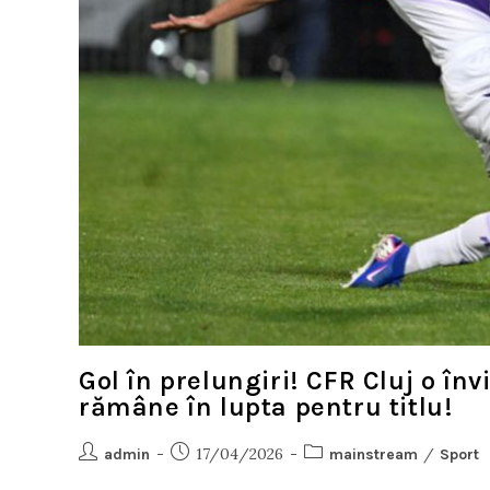
Gol în prelungiri! CFR Cluj o în
rămâne în lupta pentru titlu!
17/04/2026
/
admin
mainstream
Sport