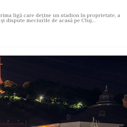
rima ligă care deține un stadion în proprietate, a
ă-și dispute meciurile de acasă pe Cluj…