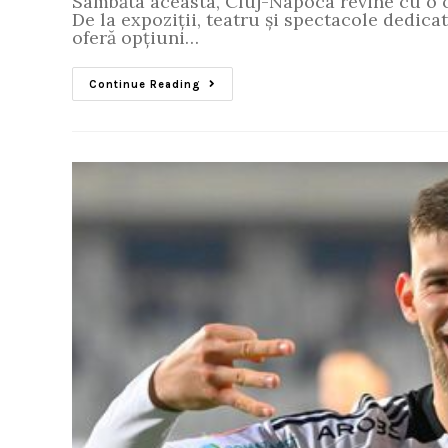
Sâmbăta aceasta, Cluj-Napoca revine cu o o
De la expoziții, teatru și spectacole dedicat
oferă opțiuni…
Continue Reading