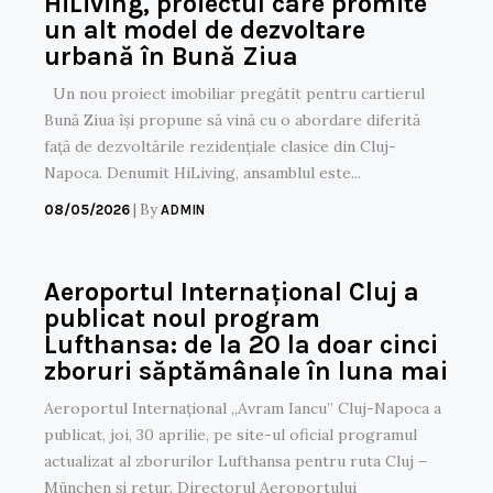
HiLiving, proiectul care promite
un alt model de dezvoltare
urbană în Bună Ziua
Un nou proiect imobiliar pregătit pentru cartierul
Bună Ziua își propune să vină cu o abordare diferită
față de dezvoltările rezidențiale clasice din Cluj-
Napoca. Denumit HiLiving, ansamblul este...
|
By
08/05/2026
ADMIN
Aeroportul Internațional Cluj a
publicat noul program
Lufthansa: de la 20 la doar cinci
zboruri săptămânale în luna mai
Aeroportul Internațional „Avram Iancu” Cluj-Napoca a
publicat, joi, 30 aprilie, pe site-ul oficial programul
actualizat al zborurilor Lufthansa pentru ruta Cluj –
München și retur. Directorul Aeroportului