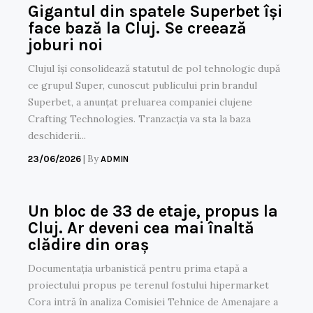
Gigantul din spatele Superbet își
face bază la Cluj. Se creează
joburi noi
Clujul își consolidează statutul de pol tehnologic după
ce grupul Super, cunoscut publicului prin brandul
Superbet, a anunțat preluarea companiei clujene
Crafting Technologies. Tranzacția va sta la baza
deschiderii...
|
By
23/06/2026
ADMIN
Un bloc de 33 de etaje, propus la
Cluj. Ar deveni cea mai înaltă
clădire din oraș
Documentația urbanistică pentru prima etapă a
proiectului propus pe terenul fostului hipermarket
Cora intră în analiza Comisiei Tehnice de Amenajare a