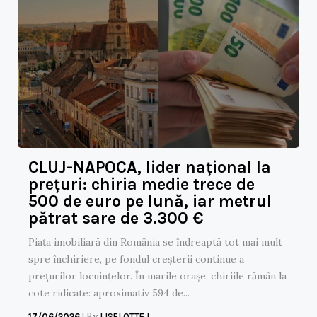
CLUJ-NAPOCA, lider național la
prețuri: chiria medie trece de
500 de euro pe lună, iar metrul
pătrat sare de 3.300 €
Piața imobiliară din România se îndreaptă tot mai mult
spre închiriere, pe fondul creșterii continue a
prețurilor locuințelor. În marile orașe, chiriile rămân la
cote ridicate: aproximativ 594 de...
|
By
17/06/2026
LISELOTTE L