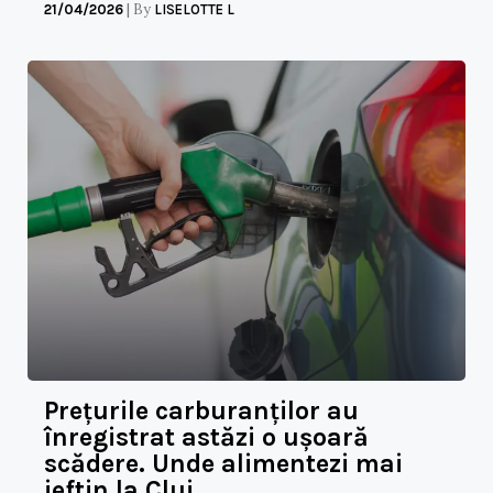
|
By
21/04/2026
LISELOTTE L
Prețurile carburanților au
înregistrat astăzi o ușoară
scădere. Unde alimentezi mai
ieftin la Cluj