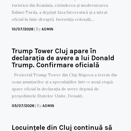
turistică din România, extinderea și modernizarea
Salinei Turda, a depășit faza birocratică și a intrat
oficial în linie dreaptă. Investiția colosală,...
|
By
10/07/2026
ADMIN
Trump Tower Cluj apare în
declarația de avere a lui Donald
Trump. Confirmare oficială
Proiectul Trump Tower din Cluj-Napoca a trecut din
zona anunțurilor și a speculațiilor într-o nouă etapă:
apare oficial în declarația de avere depusă de
președintele Statelor Unite, Donald...
|
By
05/07/2026
ADMIN
Locuințele din Cluj continuă să