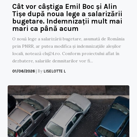
Cât vor câștiga Emil Boc și Alin
Tișe după noua lege a salarizării
bugetare. Indemnizații mult mai
mari ca până acum
O nouă lege a salarizării bugetare, asumată de România
prin PNRR, ar putea modifica și indemnizațiile aleșilor
locali, notează cluj24.ro. Conform proiectului aflat în
dezbatere, salariile demnitarilor vor fi...
|
By
01/06/2026
LISELOTTE L