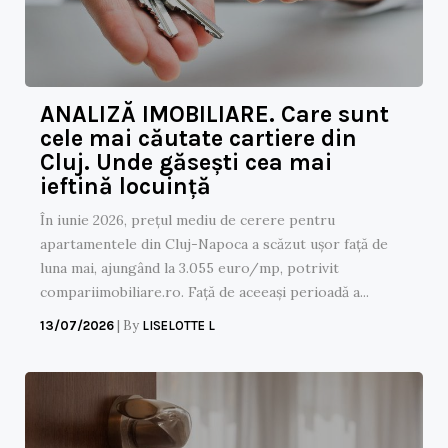
ANALIZĂ IMOBILIARE. Care sunt
cele mai căutate cartiere din
Cluj. Unde găsești cea mai
ieftină locuință
În iunie 2026, prețul mediu de cerere pentru
apartamentele din Cluj-Napoca a scăzut ușor față de
luna mai, ajungând la 3.055 euro/mp, potrivit
compariimobiliare.ro. Față de aceeași perioadă a...
|
By
13/07/2026
LISELOTTE L