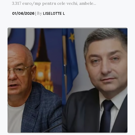
3.317 euro/mp pentru cele vechi, ambele...
|
By
01/06/2026
LISELOTTE L