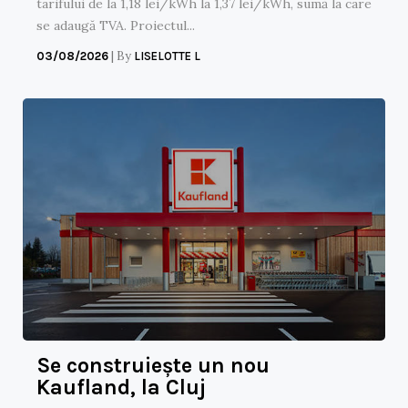
tarifului de la 1,18 lei/kWh la 1,37 lei/kWh, sumă la care
se adaugă TVA. Proiectul...
|
By
03/08/2026
LISELOTTE L
Se construiește un nou
Kaufland, la Cluj