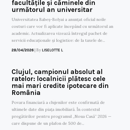
facultățile și căminele din
următorul an universitar
Universitatea Babeș-Bolyai a anunțat oficial noile
costuri care vor fi aplicate începând cu următorul an
academic. Actualizarea vizează întregul pachet de
servicii educaționale și logistice: de la taxele de...
|
By
28/04/2026
LISELOTTE L
Clujul, campionul absolut al
ratelor: localnicii plătesc cele
mai mari credite ipotecare din
România
Povara financiară a clujenilor este confirmată de
ultimele date din piața imobiliară. În contextul
pregătirilor pentru programul „Noua Casă” 2026 —
care dispune de un plafon de 500 de...