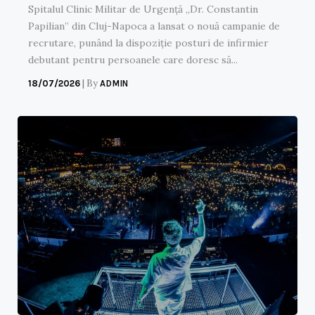
Spitalul Clinic Militar de Urgență „Dr. Constantin
Papilian” din Cluj-Napoca a lansat o nouă campanie de
recrutare, punând la dispoziție posturi de infirmier
debutant pentru persoanele care doresc să...
|
By
18/07/2026
ADMIN