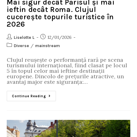
Mai sigur decât Parisul și mai
ieftin decât Roma. Clujul
cucerește topurile turistice în
2026
12/01/2026
Liselotte L
/
Diverse
mainstream
Clujul reușește o performanță rară pe scena
turismului internațional, fiind clasat pe locul
5 în topul celor mai ieftine destinații
europene. Dincolo de prețurile atractive, un
avantaj major este siguranța:…
Continue Reading