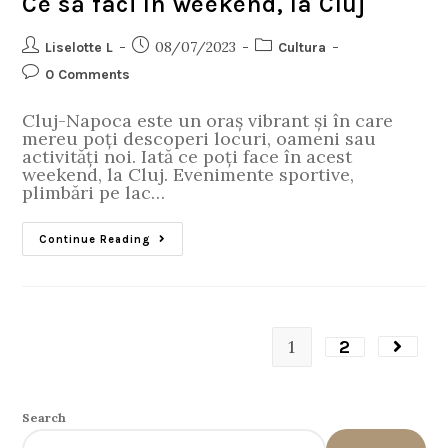
Ce să faci în weekend, la Cluj
08/07/2023
Liselotte L
Cultura
0 Comments
Cluj-Napoca este un oraș vibrant și în care
mereu poți descoperi locuri, oameni sau
activități noi. Iată ce poți face în acest
weekend, la Cluj. Evenimente sportive,
plimbări pe lac…
Continue Reading
1
2
Search