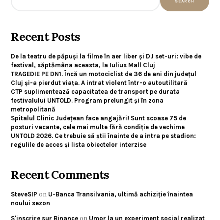
SEARCH
Recent Posts
De la teatru de păpuși la filme în aer liber și DJ set-uri: vibe de
festival, săptămâna aceasta, la Iulius Mall Cluj
TRAGEDIE PE DN1. Încă un motociclist de 36 de ani din județul
Cluj și-a pierdut viața. A intrat violent într-o autoutilitară
CTP suplimentează capacitatea de transport pe durata
festivalului UNTOLD. Program prelungit și în zona
metropolitană
Spitalul Clinic Județean face angajări! Sunt scoase 75 de
posturi vacante, cele mai multe fără condiție de vechime
UNTOLD 2026. Ce trebuie să știi înainte de a intra pe stadion:
regulile de acces și lista obiectelor interzise
Recent Comments
on
SteveSIP
U-Banca Transilvania, ultimă achiziție înaintea
noului sezon
on
S'inscrire sur Binance
Umor la un experiment social realizat