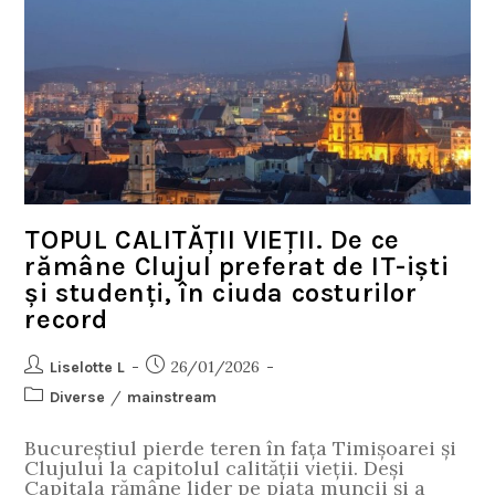
TOPUL CALITĂȚII VIEȚII. De ce
rămâne Clujul preferat de IT-iști
și studenți, în ciuda costurilor
record
26/01/2026
Liselotte L
/
Diverse
mainstream
Bucureștiul pierde teren în fața Timișoarei și
Clujului la capitolul calității vieții. Deși
Capitala rămâne lider pe piața muncii și a