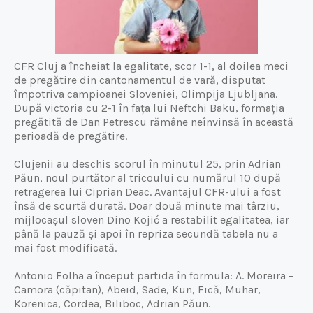
CFR Cluj a încheiat la egalitate, scor 1-1, al doilea meci
de pregătire din cantonamentul de vară, disputat
împotriva campioanei Sloveniei, Olimpija Ljubljana.
După victoria cu 2-1 în fața lui Neftchi Baku, formația
pregătită de Dan Petrescu rămâne neînvinsă în această
perioadă de pregătire.
Clujenii au deschis scorul în minutul 25, prin Adrian
Păun, noul purtător al tricoului cu numărul 10 după
retragerea lui Ciprian Deac. Avantajul CFR-ului a fost
însă de scurtă durată. Doar două minute mai târziu,
mijlocașul sloven Dino Kojić a restabilit egalitatea, iar
până la pauză și apoi în repriza secundă tabela nu a
mai fost modificată.
Antonio Folha a început partida în formula: A. Moreira –
Camora (căpitan), Abeid, Sade, Kun, Fică, Muhar,
Korenica, Cordea, Biliboc, Adrian Păun.