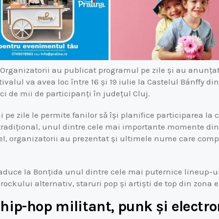
. Organizatorii au publicat programul pe zile și au anunța
ivalul va avea loc între 16 și 19 iulie la Castelul Bánffy di
i de mii de participanți în județul Cluj.
e zile le permite fanilor să își planifice participarea la 
ă, tradițional, unul dintre cele mai importante momente din
lel, organizatorii au prezentat și ultimele nume care compl
 aduce la Bonțida unul dintre cele mai puternice lineup-uri
ckului alternativ, staruri pop și artiști de top din zona e
e: hip-hop militant, punk și electr