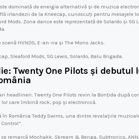
 este dominată de energia alternativă și de muzica electron
lă irlandezii de la Kneecap, cunoscuți pentru mesajele lor 
ford Mods. Zona dance este reprezentată de Solardo și SG Le
da.
 scenă HVNDS, E-an-na și The Mono Jacks.
cap, Sleaford Mods, SG Lewis, Solardo, Balu Brigada.
ulie: Twenty One Pilots și debutul 
România
ari headlineri. Twenty One Pilots revin la Bonțida după c
lor care îmbină rock, pop și electronică.
 în România Teddy Swims, una dintre revelațiile muzicale 
 Control”.
ă se remarcă Mochakk, Skream & Benga, Subtronics, ANNA 