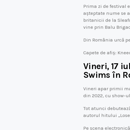
Prima zi de festival
așteptate nume se af
britanicii de la Slea
vine prin Balu Briga
Din România urcă pe
Capete de afiș: Knee
Vineri, 17 i
Swims în 
Vineri apar primii m
din 2022, cu show-ul 
Tot atunci debutează
autorul hitului „Lose
Pe scena electronic