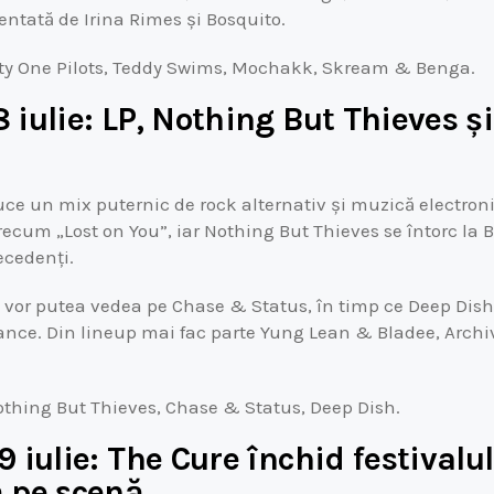
ntată de Irina Rimes și Bosquito.
nty One Pilots, Teddy Swims, Mochakk, Skream & Benga.
 iulie: LP, Nothing But Thieves 
e un mix puternic de rock alternativ și muzică electronic
ecum „Lost on You”, iar Nothing But Thieves se întorc la
recedenți.
 vor putea vedea pe Chase & Status, în timp ce Deep Dish
nce. Din lineup mai fac parte Yung Lean & Bladee, Archi
Nothing But Thieves, Chase & Status, Deep Dish.
 iulie: The Cure închid festivalu
 pe scenă