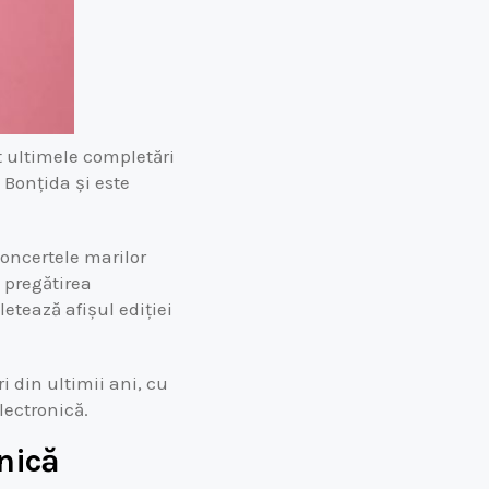
t ultimele completări
n Bonțida și este
concertele marilor
 pregătirea
etează afișul ediției
 din ultimii ani, cu
lectronică.
onică