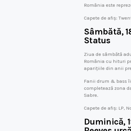
România este repreze
Capete de afiș: Twe
Sâmbătă, 18
Status
Ziua de sâmbătă aduc
România cu hituri pr
aparițiile din anii p
Fanii drum & bass îi
completează zona da
Sabre.
Capete de afiș: LP, 
Duminică, 19
Reeves urcă