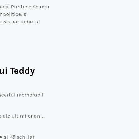
ică. Printre cele mai
politice, și
wis, iar indie-ul
lui Teddy
oncertul memorabil
ale ultimilor ani,
și Kölsch, iar