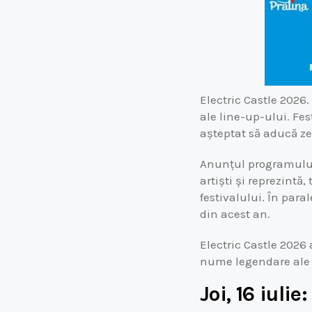
Electric Castle 2026
ale line-up-ului. Fest
așteptat să aducă zec
Anunțul programului p
artiști și reprezint
festivalului. În para
din acest an.
Electric Castle 2026
nume legendare ale ro
Joi, 16 iuli