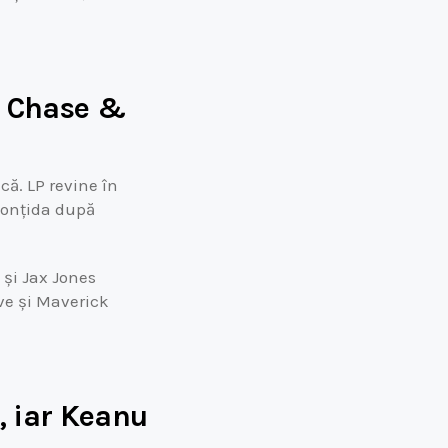
și Chase &
ă. LP revine în
 Bonțida după
 și Jax Jones
ve și Maverick
l, iar Keanu