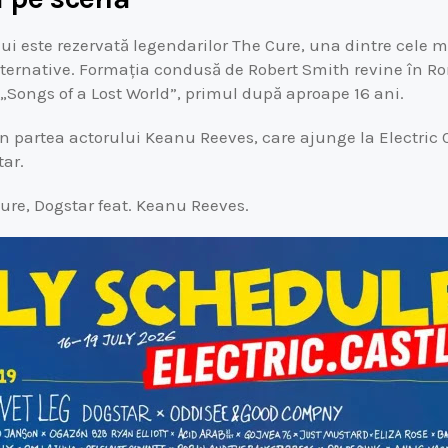
lui este rezervată legendarilor The Cure, una dintre cele m
alternative. Formația condusă de Robert Smith revine în 
Songs of a Lost World”, primul după aproape 16 ani.
in partea actorului Keanu Reeves, care ajunge la Electric C
tar.
Cure, Dogstar feat. Keanu Reeves.