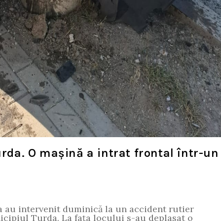
urda. O mașină a intrat frontal într-un
au intervenit duminică la un accident rutier
cipiul Turda. La fața locului s-au deplasat o