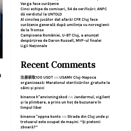
Varga face curățenie
Cinci echipe de comisari, 54 de verificări: ANPC
dă verdictul la UNTOLD
Al cincilea jucător dat afară! CFR Cluj face
curățenie generală după umilința cu norvegienii
de la Tromso
Campioana României, U-BT Cluj, a anunțat
despărțirea de Daron Russell, MVP-ul finalei
Ligii Naționale
Recent Comments
a
on
注册获取100 USDT
USAMV Cluj-Napoca
organizează: Maratonul sterilizărilor gratuite la
câini și pisici
on
binance h"anvisningskod
Jandarmul, vigilent
și la plimbare, a prins un hoț de buzunare în
timpul liber
on
binance "oppna konto
Strada din Cluj unde și
trotuarul este ocupat de mașini. “Și pietonii
zboară?”