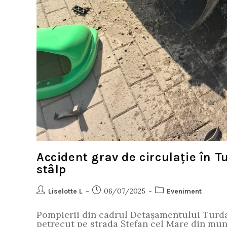
Accident grav de circulație în T
stâlp
06/07/2025
Liselotte L
Eveniment
Pompierii din cadrul Detașamentului Turda 
petrecut pe strada Ștefan cel Mare din muni