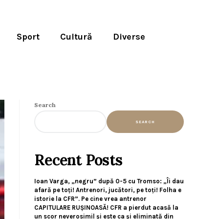
Sport
Cultură
Diverse
Search
SEARCH
Recent Posts
Ioan Varga, „negru” după 0-5 cu Tromso: „Îi dau
afară pe toți! Antrenori, jucători, pe toți! Folha e
istorie la CFR”. Pe cine vrea antrenor
CAPITULARE RUȘINOASĂ! CFR a pierdut acasă la
un scor neverosimil și este ca și eliminată din