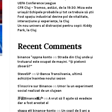
UEFA Conference League
CFR Cluj – Tromso, astăzi, de la 19:30. Miza este
uriașă! Echipele probabile și tot ce trebuie să știi
Fost spațiu industrial devine pol de vitalitate,
interacțiune și experiențe, la Cluj
Un nou univers al distracției pentru copii: Kiddy
Park, la Cluj
Recent Comments
on
binance "oppna konto
Strada din Cluj unde și
trotuarul este ocupat de mașini. “Și pietonii
zboară?”
on
SteveSIP
U-Banca Transilvania, ultimă
achiziție înaintea noului sezon
on
S'inscrire sur Binance
Umor la un experiment
social realizat de un clujean
on
开设Binance账户
A vrut să îl ajute să evadeze
dar a fost arestat el
on
skapa ett binance-konto
Un copil de 5 ani a