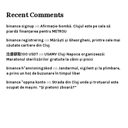
Recent Comments
on
binance signup
Afirmație-bombă. Clujul este pe cale să
piardă finanțarea pentru METROU
on
binance registrering
Mărăști și Gheorgheni, printre cele mai
căutate cartiere din Cluj
on
注册获取100 USDT
USAMV Cluj-Napoca organizează:
Maratonul sterilizărilor gratuite la câini și pisici
on
binance h"anvisningskod
Jandarmul, vigilent și la plimbare,
a prins un hoț de buzunare în timpul liber
on
binance "oppna konto
Strada din Cluj unde și trotuarul este
ocupat de mașini. “Și pietonii zboară?”