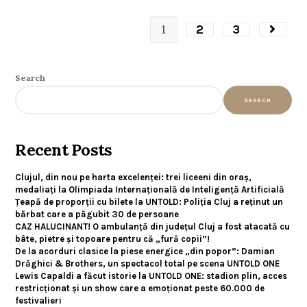
1
2
3
Search
SEARCH
Recent Posts
Clujul, din nou pe harta excelenței: trei liceeni din oraș,
medaliați la Olimpiada Internațională de Inteligență Artificială
Țeapă de proporții cu bilete la UNTOLD: Poliția Cluj a reținut un
bărbat care a păgubit 30 de persoane
CAZ HALUCINANT! O ambulanță din județul Cluj a fost atacată cu
bâte, pietre și topoare pentru că „fură copii”!
De la acorduri clasice la piese energice „din popor”: Damian
Drăghici & Brothers, un spectacol total pe scena UNTOLD ONE
Lewis Capaldi a făcut istorie la UNTOLD ONE: stadion plin, acces
restricționat și un show care a emoționat peste 60.000 de
festivalieri