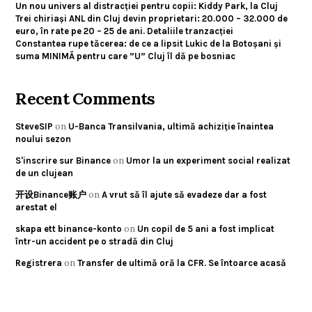
Un nou univers al distracției pentru copii: Kiddy Park, la Cluj
Trei chiriași ANL din Cluj devin proprietari: 20.000 – 32.000 de
euro, în rate pe 20 – 25 de ani. Detaliile tranzacției
Constantea rupe tăcerea: de ce a lipsit Lukic de la Botoșani și
suma MINIMĂ pentru care ”U” Cluj îl dă pe bosniac
Recent Comments
on
SteveSIP
U-Banca Transilvania, ultimă achiziție înaintea
noului sezon
on
S'inscrire sur Binance
Umor la un experiment social realizat
de un clujean
on
开设Binance账户
A vrut să îl ajute să evadeze dar a fost
arestat el
on
skapa ett binance-konto
Un copil de 5 ani a fost implicat
într-un accident pe o stradă din Cluj
on
Registrera
Transfer de ultimă oră la CFR. Se întoarce acasă