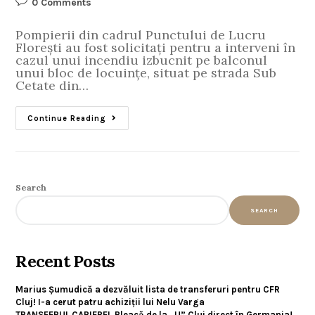
0 Comments
Pompierii din cadrul Punctului de Lucru
Florești au fost solicitați pentru a interveni în
cazul unui incendiu izbucnit pe balconul
unui bloc de locuințe, situat pe strada Sub
Cetate din…
Continue Reading
Search
SEARCH
Recent Posts
Marius Șumudică a dezvăluit lista de transferuri pentru CFR
Cluj! I-a cerut patru achiziții lui Nelu Varga
TRANSFERUL CARIEREI. Pleacă de la „U” Cluj direct în Germania!