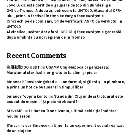
Jovo Lukic este dorit de o grupare de top din Bundesliga
0-5 cu Tromso. A doua zi, petrecere la UNTOLD. Atacantul CFR-
ului, prins la festival în timp ce Varga face curățenie
Cinci echipe de comisari, 54 de verificări: ANPC dă verdictul la
UNTOLD
Al cincilea jucător dat afară! CFR Cluj face curățenie generală
după umilința cu norvegienii de la Tromso
Recent Comments
on
注册获取100 USDT
USAMV Cluj-Napoca organizează:
Maratonul sterilizărilor gratuite la câini și pisici
on
binance h"anvisningskod
Jandarmul, vigilent și la plimbare,
a prins un hoț de buzunare în timpul liber
on
binance "oppna konto
Strada din Cluj unde și trotuarul este
ocupat de mașini. “Și pietonii zboară?”
on
SteveSIP
U-Banca Transilvania, ultimă achiziție înaintea
noului sezon
on
S'inscrire sur Binance
Umor la un experiment social realizat
de un clujean