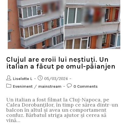
Clujul are eroii lui neștiuți. Un
italian a făcut pe omul-păianjen
05/03/2024
Liselotte L
/
Eveniment
mainstream
0 Comments
Un italian a fost filmat la Cluj-Napoca, pe
Calea Dorobanților, în timp ce sărea dintr-un
balcon în altul și avea un comportament
confuz. Bărbatul striga ajutor și cerea să
vină…