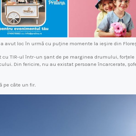
a avut loc în urmă cu puține momente la ieșire din Floreșt
 cu TIR-ul într-un șant de pe marginea drumului, forțele I
cului. Din fericire, nu au existat persoane încarcerate, șof
ă pe câte un fir.