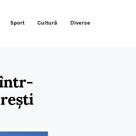
Sport
Cultură
Diverse
într-
orești