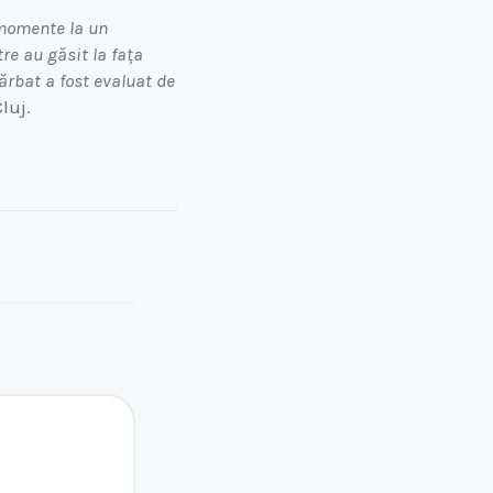
 momente la un
re au găsit la fața
ărbat a fost evaluat de
luj.