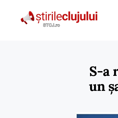
S-a 
un șa