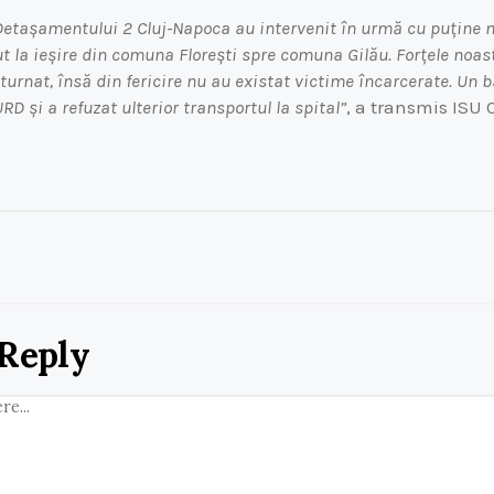
 Detașamentului 2 Cluj-Napoca au intervenit în urmă cu puține
t la ieșire din comuna Florești spre comuna Gilău. Forțele noast
turnat, însă din fericire nu au existat victime încarcerate. Un b
 și a refuzat ulterior transportul la spital”
, a transmis ISU C
 Reply