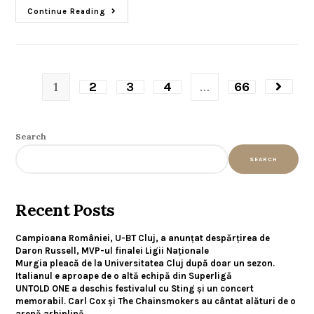
Continue Reading
1
…
2
3
4
66
Search
SEARCH
Recent Posts
Campioana României, U-BT Cluj, a anunțat despărțirea de
Daron Russell, MVP-ul finalei Ligii Naționale
Murgia pleacă de la Universitatea Cluj după doar un sezon.
Italianul e aproape de o altă echipă din Superligă
UNTOLD ONE a deschis festivalul cu Sting și un concert
memorabil. Carl Cox și The Chainsmokers au cântat alături de o
arenă arhiplină