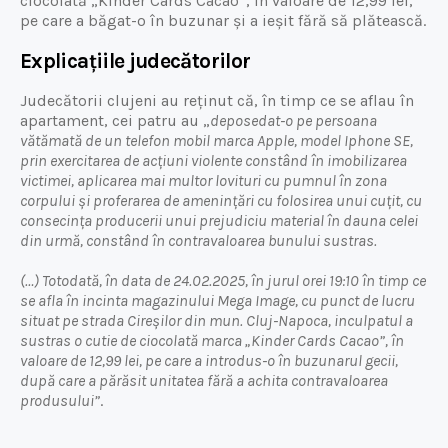
ciocolată „Kinder Cards Cacao”, în valoare de 12,99 lei,
pe care a băgat-o în buzunar și a ieșit fără să plătească.
Explicațiile judecătorilor
Judecătorii clujeni au reținut că, în timp ce se aflau în
apartament, cei patru au „
deposedat-o pe persoana
vătămată de un telefon mobil marca Apple, model Iphone SE,
prin exercitarea de acțiuni violente constând în imobilizarea
victimei, aplicarea mai multor lovituri cu pumnul în zona
corpului și proferarea de amenințări cu folosirea unui cuțit, cu
consecința producerii unui prejudiciu material în dauna celei
din urmă, constând în contravaloarea bunului sustras.
(…) Totodată, în data de 24.02.2025, în jurul orei 19:10 în timp ce
se afla în incinta magazinului Mega Image, cu punct de lucru
situat pe strada Cireșilor din mun. Cluj-Napoca, inculpatul a
sustras o cutie de ciocolată marca „Kinder Cards Cacao”, în
valoare de 12,99 lei, pe care a introdus-o în buzunarul gecii,
după care a părăsit unitatea fără a achita contravaloarea
produsului”
.