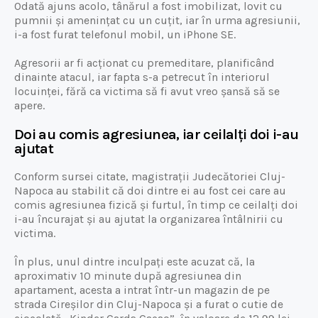
Odată ajuns acolo, tânărul a fost imobilizat, lovit cu
pumnii și amenințat cu un cuțit, iar în urma agresiunii,
i-a fost furat telefonul mobil, un iPhone SE.
Agresorii ar fi acționat cu premeditare, planificând
dinainte atacul, iar fapta s-a petrecut în interiorul
locuinței, fără ca victima să fi avut vreo șansă să se
apere.
Doi au comis agresiunea, iar ceilalți doi i-au
ajutat
Conform sursei citate, magistrații Judecătoriei Cluj-
Napoca au stabilit că doi dintre ei au fost cei care au
comis agresiunea fizică și furtul, în timp ce ceilalți doi
i-au încurajat și au ajutat la organizarea întâlnirii cu
victima.
În plus, unul dintre inculpați este acuzat că, la
aproximativ 10 minute după agresiunea din
apartament, acesta a intrat într-un magazin de pe
strada Cireșilor din Cluj-Napoca și a furat o cutie de