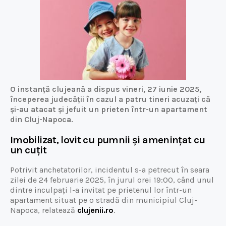
O instanță clujeană a dispus vineri, 27 iunie 2025,
începerea judecății în cazul a patru tineri acuzați că
și-au atacat și jefuit un prieten într-un apartament
din Cluj-Napoca.
Imobilizat, lovit cu pumnii și amenințat cu
un cuțit
Potrivit anchetatorilor, incidentul s-a petrecut în seara
zilei de 24 februarie 2025, în jurul orei 19:00, când unul
dintre inculpați l-a invitat pe prietenul lor într-un
apartament situat pe o stradă din municipiul Cluj-
Napoca, relatează
clujenii.ro
.