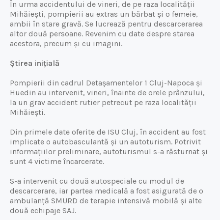
În urma accidentului de vineri, de pe raza localității
Mihăiești, pompierii au extras un bărbat și o femeie,
ambii în stare gravă. Se lucrează pentru descarcerarea
altor două persoane. Revenim cu date despre starea
acestora, precum și cu imagini.
Știrea inițială
Pompierii din cadrul Detașamentelor 1 Cluj-Napoca și
Huedin au intervenit, vineri, înainte de orele prânzului,
la un grav accident rutier petrecut pe raza localității
Mihăiești.
Din primele date oferite de ISU Cluj, în accident au fost
implicate o autobasculantă și un autoturism. Potrivit
informațiilor preliminare, autoturismul s-a răsturnat și
sunt 4 victime încarcerate.
S-a intervenit cu două autospeciale cu modul de
descarcerare, iar partea medicală a fost asigurată de o
ambulanță SMURD de terapie intensivă mobilă și alte
două echipaje SAJ.