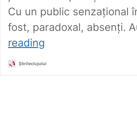
Cu un public senzațional în
fost, paradoxal, absenți. 
Dezamăgirea
reading
“U”
Cluj:
lipsă
Știrileclujului
de
experiență
sau
de
competență?