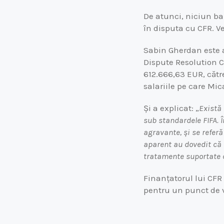
De atunci, niciun ban
în disputa cu CFR. Ve
Sabin Gherdan este av
Dispute Resolution C
612.666,63 EUR, cătr
salariile pe care Mic
Și a explicat: „
Există 
sub standardele FIFA.
agravante, și se refer
aparent au dovedit că 
tratamente suportate c
Finanțatorul lui CFR
pentru un punct de 