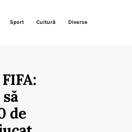
Sport
Cultură
Diverse
 FIFA:
 să
0 de
jucat