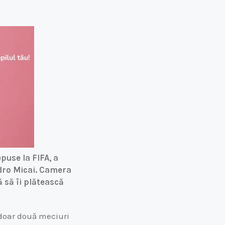
epuse la FIFA, a
ndro Micai. Camera
ă să îi plătească
t doar două meciuri