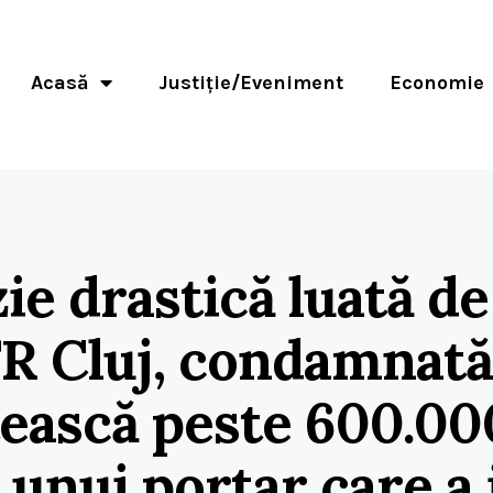
Acasă
Justiție/Eveniment
Economie
ie drastică luată de
R Cluj, condamnată
tească peste 600.00
 unui portar care a 