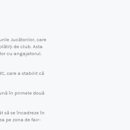
rile Jucătorilor, care
lătiți de club. Asta
lor cu angajatorul.
C, care a stabilit că
lună în primele două
cât să se încadreze în
rea pe zona de fair-