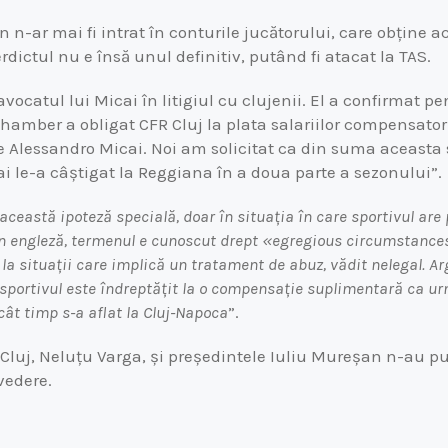
 n-ar mai fi intrat în conturile jucătorului, care obține 
rdictul nu e însă unul definitiv, putând fi atacat la TAS.
ocatul lui Micai în litigiul cu clujenii. El a confirmat pe
hamber a obligat CFR Cluj la plata salariilor compensator
e Alessandro Micai. Noi am solicitat ca din suma aceasta
ai le-a câștigat la Reggiana în a doua parte a sezonului”.
această ipoteză specială, doar în situația în care sportivul ar
 În engleză, termenul e cunoscut drept «egregious circumstance
ă la situații care implică un tratament de abuz, vădit nelegal. 
sportivul este îndreptățit la o compensație suplimentară ca u
ât timp s-a aflat la Cluj-Napoca
”.
 Cluj, Neluțu Varga, și președintele Iuliu Mureșan n-au pu
vedere.