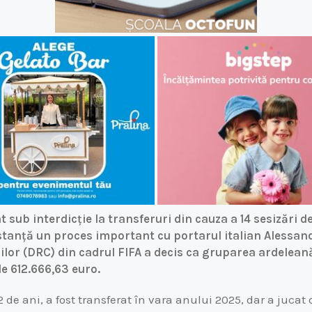
t sub interdicție la transferuri din cauza a 14 sesizări d
stanță un proces important cu portarul italian Alessa
iilor (DRC) din cadrul FIFA a decis ca gruparea ardelean
e 612.666,63 euro.
2 de ani, a fost transferat în vara anului 2025, dar a juca