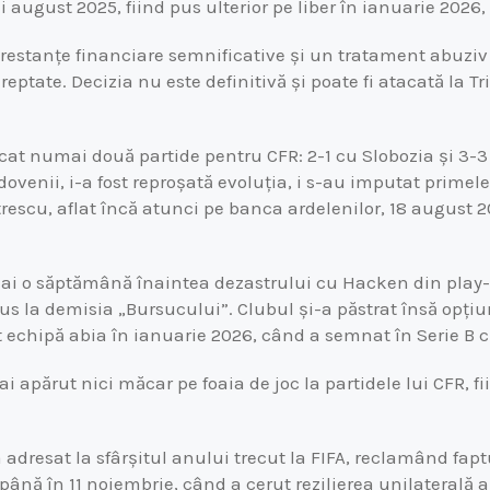
și august 2025, fiind pus ulterior pe liber în ianuarie 2026
 restanțe financiare semnificative și un tratament abuziv
dreptate. Decizia nu este definitivă și poate fi atacată la T
cat numai două partide pentru CFR: 2-1 cu Slobozia și 3-3
venii, i-a fost reproșată evoluția, i s-au imputat primele
trescu, aflat încă atunci pe banca ardelenilor, 18 august 
i o săptămână înaintea dezastrului cu Hacken din play-
dus la demisia „Bursucului”. Clubul și-a păstrat însă opți
it echipă abia în ianuarie 2026, când a semnat în Serie B 
ai apărut nici măcar pe foaia de joc la partidele lui CFR, f
 adresat la sfârșitul anului trecut la FIFA, reclamând fap
 până în 11 noiembrie, când a cerut rezilierea unilaterală