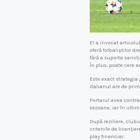
El a invocat articolu
oferă fotbaliștilor d
fără a suporta sancț
În plus, poate cere a
Este exact strategia 
italianul are de pri
Portarul avea contra
sezoane, iar în ultim
După reziliere, clubul
criteriile de licenți
play financiar.