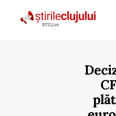
Deciz
CF
plă
euro