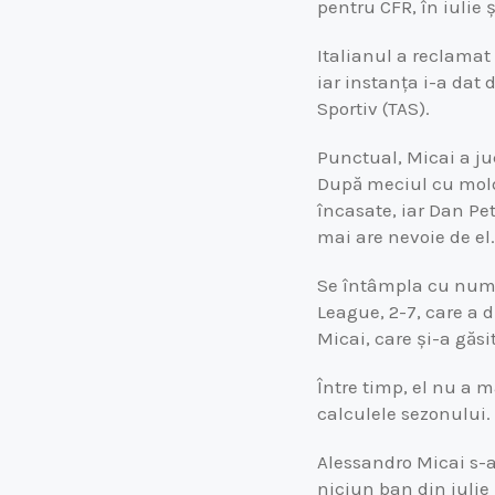
pentru CFR, în iulie 
Italianul a reclamat
iar instanța i-a dat 
Sportiv (TAS).
Punctual, Micai a ju
După meciul cu moldo
încasate, iar Dan Pe
mai are nevoie de el.
Se întâmpla cu numa
League, 2-7, care a 
Micai, care și-a găs
Între timp, el nu a m
calculele sezonului.
Alessandro Micai s-a
niciun ban din iulie