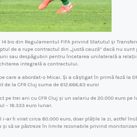
l 14 bis din Regulamentul FIFA privind Statutul și Transferu
reptul de a rupe contractul din „justă cauză” dacă nu sunt p
iuni sau despăgubiri pentru încetarea unilaterală a relații
chitarea integrală a contractului.
pe care a abordat-o Micai. Și a câștigat în primă fază la DR
mit de la CFR Cluj suma de 612.666,63 euro!
ct pe trei ani cu CFR Cluj și un salariu de 20.000 euro pe 
ul – 18.333 euro lunar.
 i-ar fi virat circa 80.000 euro, doar plățile la zi, astfel în
ere și să se păstreze în limite rezonabile privind monitoriza