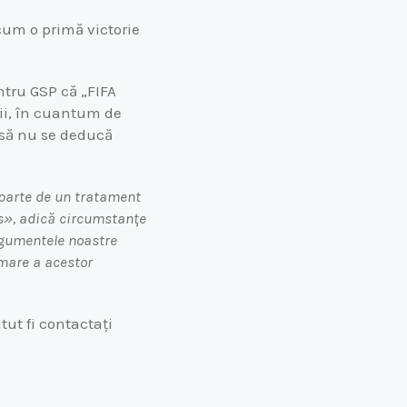
acum o primă victorie
ntru GSP că „FIFA
ii, în cuantum de
 să nu se deducă
e parte de un tratament
s», adică circumstanțe
Argumentele noastre
rmare a acestor
tut fi contactați