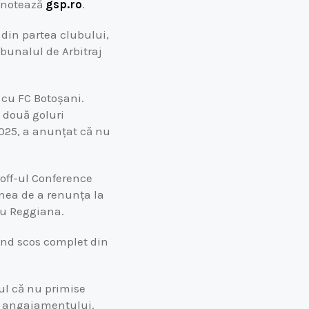
, notează
gsp.ro
.
 din partea clubului,
ribunalul de Arbitraj
 cu FC Botoșani.
 două goluri
2025, a anunțat că nu
off-ul Conference
unea de a renunța la
cu Reggiana.
iind scos complet din
tul că nu primise
 a angajamentului.