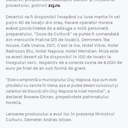
proiectului, potrivit
zcj.ro
.
Desertul va fi disponibil începând cu luna martie în cel
puțin 40 de locații din oraș, fiecare operator Horeca
având posibilitatea de a adăuga o notă personală
preparatului. “Doza de Cultură” va putea fi comandată
din meniurile Pralina (25 de locații), Demmers Tea
House, Cafe Urania, DOT, C’est la Vie, Hotel Vibre, Hotel
Radisson Blu, Hotel Napoca, Hotel Meridian. Miza este
ca acest desert să fie disponibil în 100 de locații la
începutul verii, respectiv de a colecta suma de 6.000 de
euro pe final de an sub formă de grant.
“Este o amprentă a municipiului Cluj-Napoca. Așa cum este
ștrudelul cu vanilie în Viena, așa ar putea deveni cunoscut și
salamul de biscuiți din Cluj-Napoca la nivel mondial”
, a
declarat Roxana Ghiran, președintele patronatului
HoreCa.
Lansarea produsului a avut loc în prezența Ministrul
Culturii, Demeter Andras Istvan.