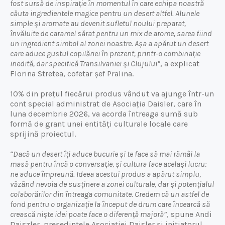
fost sursă de inspirație în momentul în care echipa noastră
căuta ingredientele magice pentru un desert altfel. Alunele
simple și aromate au devenit sufletul noului preparat,
învăluite de caramel sărat pentru un mix de arome, sarea fiind
un ingredient simbol al zonei noastre. Așa a apărut un desert
care aduce gustul copilăriei în prezent, printr-o combinație
inedită, dar specifică Transilvaniei și Clujului”
, a explicat
Florina Stretea, cofetar șef Pralina.
10% din prețul fiecărui produs vândut va ajunge într-un
cont special administrat de Asociația Daisler, care în
luna decembrie 2026, va acorda întreaga sumă sub
formă de grant unei entități culturale locale care
sprijină proiectul.
“Dacă un desert îți aduce bucurie și te face să mai rămâi la
masă pentru încă o conversație, și cultura face același lucru:
ne aduce împreună. Ideea acestui produs a apărut simplu,
văzând nevoia de susținere a zonei culturale, dar și potențialul
colaborărilor din întreaga comunitate. Credem că un astfel de
fond pentru o organizație la început de drum care încearcă să
crească niște idei poate face o diferență majoră”
, spune Andi
Daiszler, președintele Asociației Daisler și inițiatorul