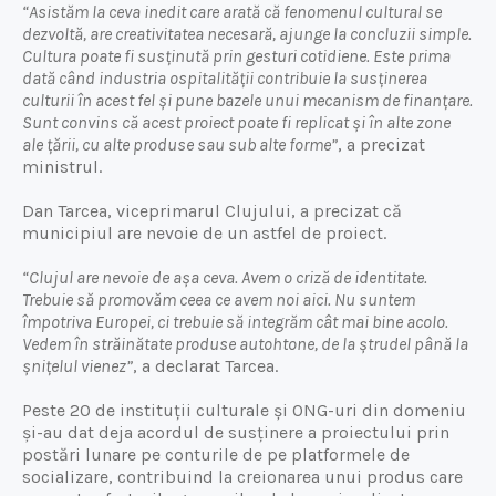
“Asistăm la ceva inedit care arată că fenomenul cultural se
dezvoltă, are creativitatea necesară, ajunge la concluzii simple.
Cultura poate fi susținută prin gesturi cotidiene. Este prima
dată când industria ospitalității contribuie la susținerea
culturii în acest fel și pune bazele unui mecanism de finanțare.
Sunt convins că acest proiect poate fi replicat și în alte zone
ale țării, cu alte produse sau sub alte forme”
, a precizat
ministrul.
Dan Tarcea, viceprimarul Clujului, a precizat că
municipiul are nevoie de un astfel de proiect.
“Clujul are nevoie de așa ceva. Avem o criză de identitate.
Trebuie să promovăm ceea ce avem noi aici. Nu suntem
împotriva Europei, ci trebuie să integrăm cât mai bine acolo.
Vedem în străinătate produse autohtone, de la ștrudel până la
șnițelul vienez”
, a declarat Tarcea.
Peste 20 de instituții culturale și ONG-uri din domeniu
și-au dat deja acordul de susținere a proiectului prin
postări lunare pe conturile de pe platformele de
socializare, contribuind la creionarea unui produs care