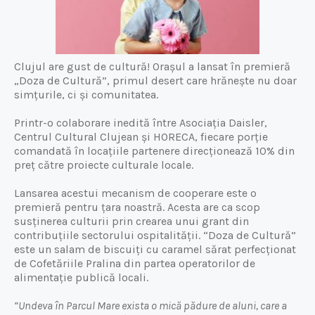
Clujul are gust de cultură! Orașul a lansat în premieră
„Doza de Cultură”, primul desert care hrănește nu doar
simțurile, ci și comunitatea.
Printr-o colaborare inedită între Asociația Daisler,
Centrul Cultural Clujean și HORECA, fiecare porție
comandată în locațiile partenere direcționează 10% din
preț către proiecte culturale locale.
Lansarea acestui mecanism de cooperare este o
premieră pentru țara noastră. Acesta are ca scop
susținerea culturii prin crearea unui grant din
contribuțiile sectorului ospitalității. “Doza de Cultură”
este un salam de biscuiți cu caramel sărat perfecționat
de Cofetăriile Pralina din partea operatorilor de
alimentație publică locali.
“Undeva în Parcul Mare exista o mică pădure de aluni, care a