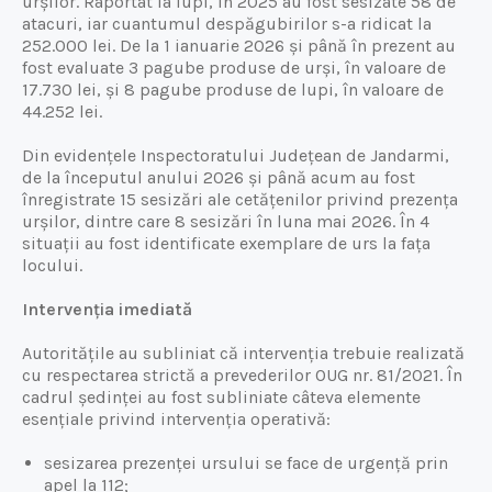
urșilor. Raportat la lupi, în 2025 au fost sesizate 58 de
atacuri, iar cuantumul despăgubirilor s-a ridicat la
252.000 lei. De la 1 ianuarie 2026 și până în prezent au
fost evaluate 3 pagube produse de urși, în valoare de
17.730 lei, și 8 pagube produse de lupi, în valoare de
44.252 lei.
Din evidențele Inspectoratului Județean de Jandarmi,
de la începutul anului 2026 și până acum au fost
înregistrate 15 sesizări ale cetățenilor privind prezența
urșilor, dintre care 8 sesizări în luna mai 2026. În 4
situații au fost identificate exemplare de urs la fața
locului.
Intervenția imediată
Autoritățile au subliniat că intervenția trebuie realizată
cu respectarea strictă a prevederilor OUG nr. 81/2021. În
cadrul ședinței au fost subliniate câteva elemente
esențiale privind intervenția operativă:
sesizarea prezenței ursului se face de urgență prin
apel la 112;