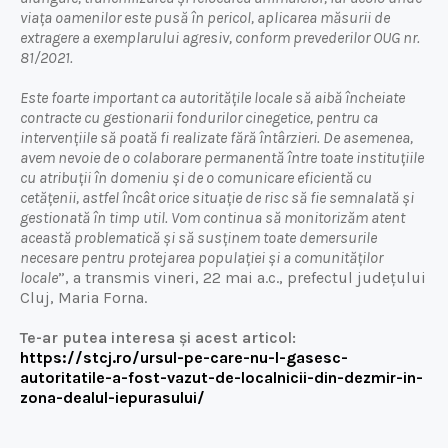
viața oamenilor este pusă în pericol, aplicarea măsurii de
extragere a exemplarului agresiv, conform prevederilor OUG nr.
81/2021.
Este foarte important ca autoritățile locale să aibă încheiate
contracte cu gestionarii fondurilor cinegetice, pentru ca
intervențiile să poată fi realizate fără întârzieri. De asemenea,
avem nevoie de o colaborare permanentă între toate instituțiile
cu atribuții în domeniu și de o comunicare eficientă cu
cetățenii, astfel încât orice situație de risc să fie semnalată și
gestionată în timp util. Vom continua să monitorizăm atent
această problematică și să susținem toate demersurile
necesare pentru protejarea populației și a comunităților
locale
”, a transmis vineri, 22 mai a.c., prefectul județului
Cluj, Maria Forna.
Te-ar putea interesa și acest articol:
https://stcj.ro/ursul-pe-care-nu-l-gasesc-
autoritatile-a-fost-vazut-de-localnicii-din-dezmir-in-
zona-dealul-iepurasului/