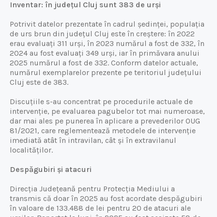
Inventar: în județul Cluj sunt 383 de urși
Potrivit datelor prezentate în cadrul ședinței, populația
de urs brun din județul Cluj este în creștere: în 2022
erau evaluați 311 urși, în 2023 numărul a fost de 332, în
2024 au fost evaluați 349 urși, iar în primăvara anului
2025 numărul a fost de 332. Conform datelor actuale,
numărul exemplarelor prezente pe teritoriul județului
Cluj este de 383.
Discuțiile s-au concentrat pe procedurile actuale de
intervenție, pe evaluarea pagubelor tot mai numeroase,
dar mai ales pe punerea în aplicare a prevederilor OUG
81/2021, care reglementează metodele de intervenție
imediată atât în intravilan, cât și în extravilanul
localităților.
Despăgubiri și atacuri
Direcția Județeană pentru Protecția Mediului a
transmis că doar în 2025 au fost acordate despăgubiri
în valoare de 133.488 de lei pentru 20 de atacuri ale