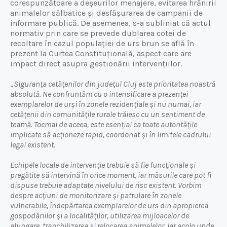
corespunzătoare a deșeurilor menajere, evitarea hrănirii
animalelor sălbatice și desfășurarea de campanii de
informare publică. De asemenea, s-a subliniat că actul
normativ prin care se prevede dublarea cotei de
recoltare în cazul populației de urs brun se află în
prezent la Curtea Constituțională, aspect care are
impact direct asupra gestionării intervențiilor.
„
Siguranța cetățenilor din județul Cluj este prioritatea noastră
absolută. Ne confruntăm cu o intensificare a prezenței
exemplarelor de urși în zonele rezidențiale și nu numai, iar
cetățenii din comunitățile rurale trăiesc cu un sentiment de
teamă. Tocmai de aceea, este esențial ca toate autoritățile
implicate să acționeze rapid, coordonat și în limitele cadrului
legal existent.
Echipele locale de intervenție trebuie să fie funcționale și
pregătite să intervină în orice moment, iar măsurile care pot fi
dispuse trebuie adaptate nivelului de risc existent. Vorbim
despre acțiuni de monitorizare și patrulare în zonele
vulnerabile, îndepărtarea exemplarelor de urs din apropierea
gospodăriilor și a localităților, utilizarea mijloacelor de
alungare, tranchilizarea și relocarea animalelor, iar acolo unde