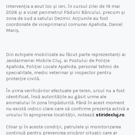
Intervenția a avut loc și ieri, în cursul zilei de 19 mai
2026 și a vizat perimetrul Pădurii Bărcului, precum și
zona de sud a satului Dezmir. Acțiunile au fost
coordonate de viceprimarul comunei Apahida, Daniel
Mariș.
Din echipele mobilizate au făcut parte reprezentanți ai
Jandarmeriei Mobile Cluj, ai Postului de Poliție
Apahida, Poliției Locale Apahida, personal tehnic de
specialitate, medic veterinar și inspector pentru
protecție civilă.
În urma verificărilor efectuate pe teren, ursul nu a fost
identificat, însă autoritățile au găsit urme ale
animalului în zona împădurită. Până în acest moment
nu există indicii clare care să confirme prezența activă a
ursului în apropierea localității, notează
stiridecluj.ro
.
Chiar și în aceste condiții, patrulele și monitorizarea
continuă pentru prevenirea oricăror situații care ar