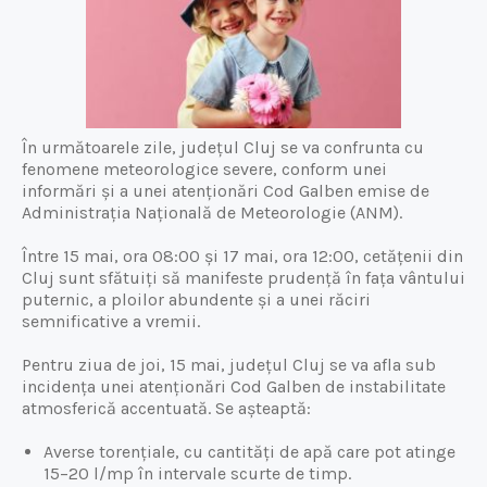
În următoarele zile, județul Cluj se va confrunta cu
fenomene meteorologice severe, conform unei
informări și a unei atenționări Cod Galben emise de
Administrația Națională de Meteorologie (ANM).
Între 15 mai, ora 08:00 și 17 mai, ora 12:00, cetățenii din
Cluj sunt sfătuiți să manifeste prudență în fața vântului
puternic, a ploilor abundente și a unei răciri
semnificative a vremii.
Pentru ziua de joi, 15 mai, județul Cluj se va afla sub
incidența unei atenționări Cod Galben de instabilitate
atmosferică accentuată. Se așteaptă:
Averse torențiale, cu cantități de apă care pot atinge
15–20 l/mp în intervale scurte de timp.