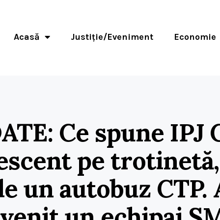
Acasă
Justiție/Eveniment
Economie
TE: Ce spune IPJ C
scent pe trotinetă,
de un autobuz CTP. 
rvenit un echipaj 