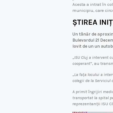
Acesta a intrat în c
municipiu, care cir
ȘTIREA INIȚ
Un tânăr de aproxima
Bulevardul 21 Decem
lovit de un un auto
„
ISU Cluj a intervent 
cooperant
”, au trans
„
La fața locului a inte
colegii de la Serviciu
A primit îngrijiri medi
transportat la spital 
reprezentanții ISU Cl