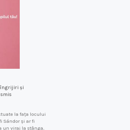
ngrijiri și
ansmis
ctuate la fața locului
 Sándor și ar fi
a un viraj la stânga.