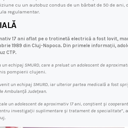
oliziune cu un autobuz condus de un bărbat de 50 de ani, 
cula regulamentar.
IALĂ
tiv 17 ani aflat pe o trotinetă electrică a fost lovit, ma
brie 1989 din Cluj-Napoca. Din primele informații, adole
buz CTP.
cu un echipaj SMURD, care a preluat un adolescent de aproximativ
mis pompierii clujeni.
rvenit un echipaj SMURD, iar ulterior partea medicală a fost spri
l de Ambulanță Județean.
cale un adolescent de aproximativ 17 ani, conștient și cooperant,
pentru investigații suplimentare și tratament de specialitate
”,
uj.