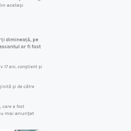
din același
rți dimineață, pe
scantul ar fi fost
 17 ani, conștient și
jinită și de către
 care a fost
 au mai anunțat