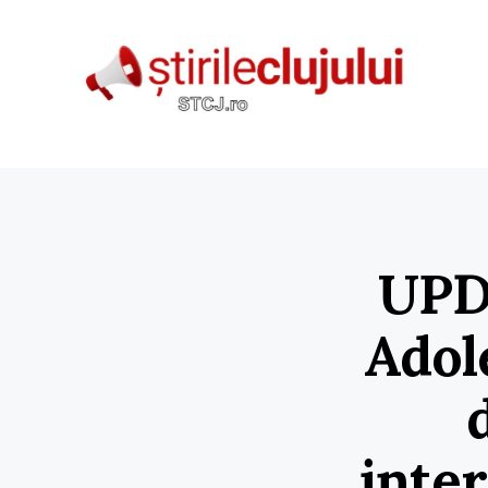
UPDA
Adole
inte