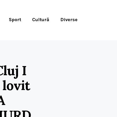
Sport
Cultură
Diverse
luj I
 lovit
A
SMURD