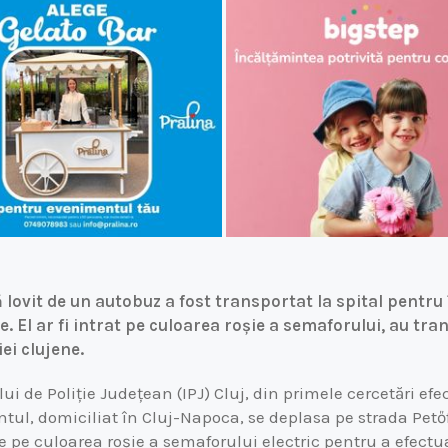
 lovit de un autobuz a fost transportat la spital pentru î
e. El ar fi intrat pe culoarea roșie a semaforului, au tr
ei clujene.
lui de Poliție Județean (IPJ) Cluj, din primele cercetări efe
ntul, domiciliat în Cluj-Napoca, se deplasa pe strada Petőfi
e pe culoarea roșie a semaforului electric pentru a efectu