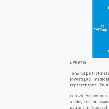
UPDATE:
Tânărul pe trotinetă
investigații medical
reprezentanții Poliți
Potrivit Inspectoratu
a reieșit că adolesce
pătruns în intersecți