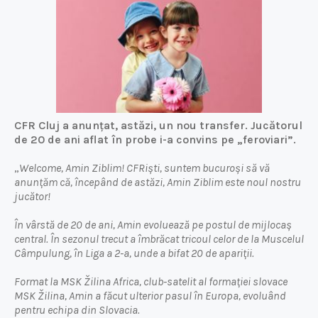
CFR Cluj a anunțat, astăzi, un nou transfer. Jucătorul
de 20 de ani aflat în probe i-a convins pe „feroviari”.
„
Welcome, Amin Ziblim! CFRiști, suntem bucuroși să vă
anunțăm că, începând de astăzi, Amin Ziblim este noul nostru
jucător!
În vârstă de 20 de ani, Amin evoluează pe postul de mijlocaș
central. În sezonul trecut a îmbrăcat tricoul celor de la Muscelul
Câmpulung, în Liga a 2-a, unde a bifat 20 de apariții.
Format la MSK Žilina Africa, club-satelit al formației slovace
MSK Žilina, Amin a făcut ulterior pasul în Europa, evoluând
pentru echipa din Slovacia.