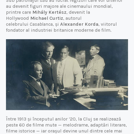
Sub patronajul său au lucrat regizori care vor ulterior
au devenit figuri majore ale cinemaului mondial,
printre care
Mihály Kertész
, devenit la
Hollywood
Michael Curtiz
, autorul
celebrului
Casablanca
, și
Alexander Korda
, viitorul
fondator al industriei britanice moderne de film.
Între 1913 și începutul anilor ’20, la Cluj se realizează
peste 60 de filme mute — melodrame, adaptări literare,
filme istorice — iar orașul devine unul dintre cele mai