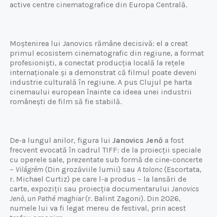
active centre cinematografice din Europa Centrală.
Moștenirea lui Janovics rămâne decisivă: el a creat
primul ecosistem cinematografic din regiune, a format
profesioniști, a conectat producția locală la rețele
internaționale și a demonstrat că filmul poate deveni
industrie culturală în regiune. A pus Clujul pe harta
cinemaului european înainte ca ideea unei industrii
românești de film să fie stabilă.
De-a lungul anilor, figura lui
Janovics
Jenő
a fost
frecvent evocată în cadrul TIFF: de la proiecții speciale
cu operele sale, prezentate sub formă de cine-concerte
–
Világrém
(Din grozăviile lumii) sau
A tolonc
(Escortata,
r. Michael Curtiz) pe care l-a produs – la lansări de
carte, expoziții sau proiecția documentarului
Janovics
Jenő
, un
Pathé
maghiar
(r. Balint Zagoni). Din 2026,
numele lui va fi legat mereu de festival, prin acest