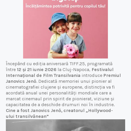
Începând cu ediția aniversară TIFF.25, programată
între
12 și 21 iunie 2026
la Cluj-Napoca,
Festivalul
Internațional de Film Transilvania
introduce
Premiul
Janovics Jenő
. Dedicată memoriei unui pionier al
cinematografiei clujene și europene, distincția va fi
acordată anual unei personalități mondiale care a
marcat cinemaul prin spirit de pionierat, viziune și
capacitatea de a deschide drumuri noi în industrie.
Cine a fost Janovics Jenő, creatorul
„Hollywood
-
ului
transilvănean”