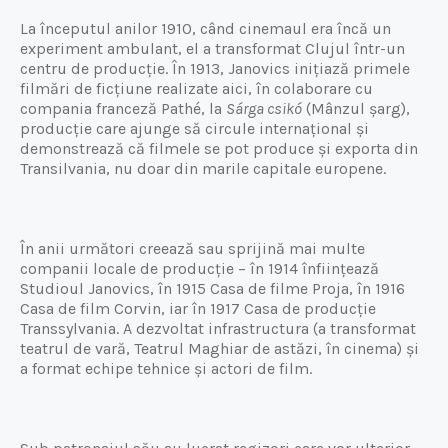
La începutul anilor 1910, când cinemaul era încă un
experiment ambulant, el a transformat Clujul într-un
centru de producție. În 1913, Janovics inițiază primele
filmări de ficțiune realizate aici, în colaborare cu
compania franceză Pathé, la
Sárga csikó
(Mânzul șarg),
producție care ajunge să circule internațional și
demonstrează că filmele se pot produce și exporta din
Transilvania, nu doar din marile capitale europene.
În anii următori creează sau sprijină mai multe
companii locale de producție – în 1914 înființează
Studioul Janovics, în 1915 Casa de filme Proja, în 1916
Casa de film Corvin, iar în 1917 Casa de producție
Transsylvania. A dezvoltat infrastructura (a transformat
teatrul de vară, Teatrul Maghiar de astăzi, în cinema) și
a format echipe tehnice și actori de film.