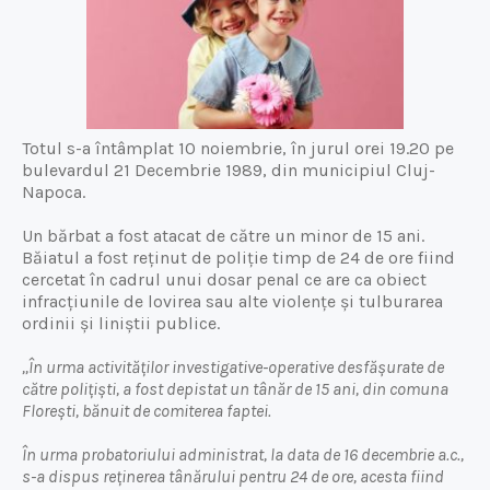
Totul s-a întâmplat 10 noiembrie, în jurul orei 19.20 pe
bulevardul 21 Decembrie 1989, din municipiul Cluj-
Napoca.
Un bărbat a fost atacat de către un minor de 15 ani.
Băiatul a fost reținut de poliție timp de 24 de ore fiind
cercetat în cadrul unui dosar penal ce are ca obiect
infracțiunile de lovirea sau alte violențe și tulburarea
ordinii și liniștii publice.
,,În urma activităților investigative-operative desfășurate de
către polițiști, a fost depistat un tânăr de 15 ani, din comuna
Florești, bănuit de comiterea faptei.
În urma probatoriului administrat, la data de 16 decembrie a.c.,
s-a dispus reținerea tânărului pentru 24 de ore, acesta fiind