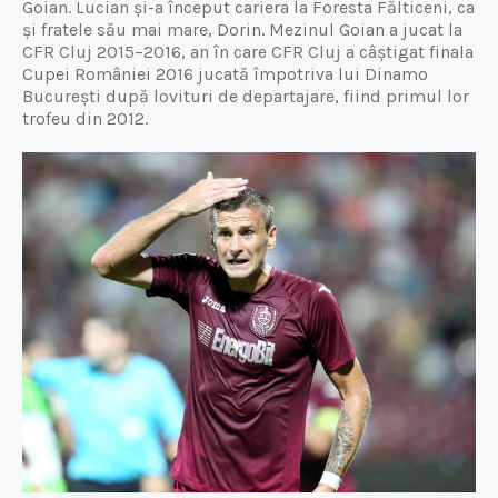
Goian. Lucian și-a început cariera la Foresta Fălticeni, ca
și fratele său mai mare, Dorin. Mezinul Goian a jucat la
CFR Cluj 2015–2016, an în care CFR Cluj a câștigat finala
Cupei României 2016 jucată împotriva lui Dinamo
București după lovituri de departajare, fiind primul lor
trofeu din 2012.