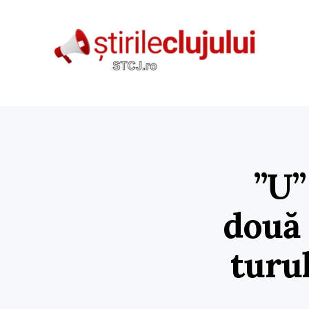
”U”
două 
turu