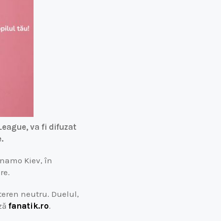
eague, va fi difuzat
.
inamo Kiev, în
re.
teren neutru. Duelul,
ază
fanatik.ro
.