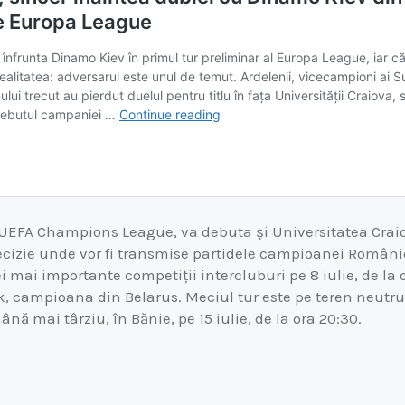
în UEFA Champions League, va debuta și Universitatea Cr
decizie unde vor fi transmise partidele campioanei Români
ei mai importante competiții intercluburi pe 8 iulie, de la 
k, campioana din Belarus. Meciul tur este pe teren neutru
nă mai târziu, în Bănie, pe 15 iulie, de la ora 20:30.