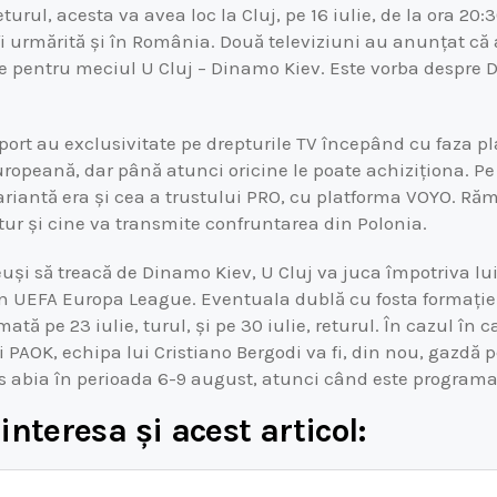
eturul, acesta va avea loc la Cluj, pe 16 iulie, de la ora 20
fi urmărită și în România. Două televiziuni au anunțat c
re pentru meciul U Cluj – Dinamo Kiev. Este vorba despre D
port au exclusivitate pe drepturile TV începând cu faza pl
uropeană, dar până atunci oricine le poate achiziționa. Pe 
variantă era și cea a trustului PRO, cu platforma VOYO. Ră
ur și cine va transmite confruntarea din Polonia.
reuși să treacă de Dinamo Kiev, U Cluj va juca împotriva lu
in UEFA Europa League. Eventuala dublă cu fosta formație
tă pe 23 iulie, turul, și pe 30 iulie, returul. În cazul în 
i PAOK, echipa lui Cristiano Bergodi va fi, din nou, gazdă p
is abia în perioada 6-9 august, atunci când este programat
interesa și acest articol: