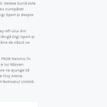
:30. Vestea bună este
ă au cumpărat
igi Sport și despre
ay-off-ului din
lângă Digi Sport și
mâne de văzut ce
i PAOK Salonic în
 a lui Răzvan
care va ajunge să
e Cluj Arena.
 festivalul Untold.