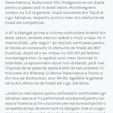
Transilvania și Buducnost VOLI Podgorica se vor duela
pentru a șasea oară în acest sezon. Muntenegrenii
conduc cu 3-2 la general, după succesele din Top 8 al
Ligii Adriatice, respectiv primul meci din sferturile de
finală ale competiției.
U-BT a câștigat prima și ultima confruntare directă din
acest sezon, ambele meciuri având o miză uriașă. Pe 11
martie 2026, „alb-negrii” au obținut calificarea pentru
al treilea an consecutiv în sferturile de finală ale BKT
EuroCup, după ce s-au impus cu 100-82 pe terenul
muntenegrenilor, la capătul unui meci dominat în
totalitate. La aproximativ două luni distanță, pe 8 mai,
împinsă de la spate de peste 6.000 de fani prezenți în
tribunele din BTarena, U-Banca Transilvania a învins-o
din nou pe Buducnost, scor 94-90, egalând la general
seria din sferturile de finală ale Ligii Adriatice.
„
Jucăm un meci decisiv pentru calificarea în semifinalele Ligii
Adriatice, ceea ce ar fi o performanță senzațională pentru noi.
Asta ar însemna să fim una dintre cele mai bune echipe într-o
competiție de top. Ne dorim mult să câștigăm. Este un singur