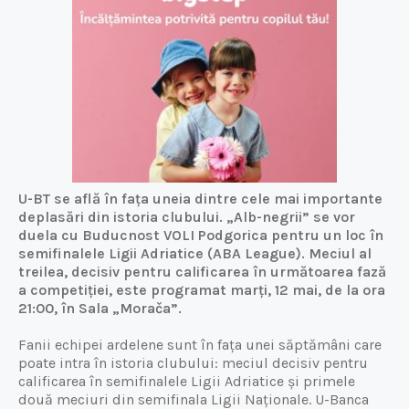
U-BT se află în fața uneia dintre cele mai importante
deplasări din istoria clubului. „Alb-negrii” se vor
duela cu Buducnost VOLI Podgorica pentru un loc în
semifinalele Ligii Adriatice (ABA League). Meciul al
treilea, decisiv pentru calificarea în următoarea fază
a competiției, este programat marți, 12 mai, de la ora
21:00, în Sala „Morača”.
Fanii echipei ardelene sunt în fața unei săptămâni care
poate intra în istoria clubului: meciul decisiv pentru
calificarea în semifinalele Ligii Adriatice și primele
două meciuri din semifinala Ligii Naționale. U-Banca