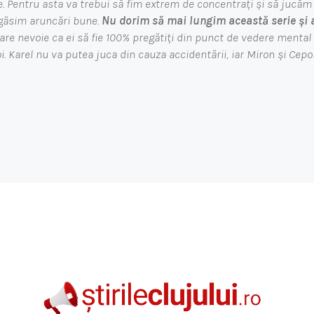
. Pentru asta va trebui să fim extrem de concentrați și să jucăm
găsim aruncări bune.
Nu dorim să mai lungim această serie și 
mare nevoie ca ei să fie 100% pregătiți din punct de vedere mental 
i. Karel nu va putea juca din cauza accidentării, iar Miron și Cepo