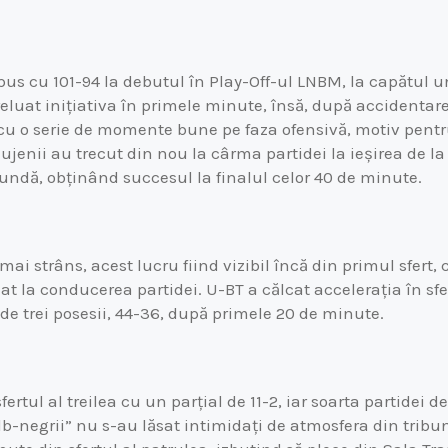
pus cu 101-94 la debutul în Play-Off-ul LNBM, la capătul u
eluat inițiativa în primele minute, însă, după accidenta
u o serie de momente bune pe faza ofensivă, motiv pentru
ujenii au trecut din nou la cârma partidei la ieșirea de la
cundă, obținând succesul la finalul celor 40 de minute.
 mai strâns, acest lucru fiind vizibil încă din primul sfert
t la conducerea partidei. U-BT a călcat accelerația în sfer
de trei posesii, 44-36, după primele 20 de minute.
ertul al treilea cu un parțial de 11-2, iar soarta partidei
lb-negrii” nu s-au lăsat intimidați de atmosfera din tribu