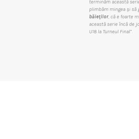
terminăm această serie
plimbăm mingea și să 
băieților
, că e foarte 
această serie încă de jo
U18 la Turneul Final
”.