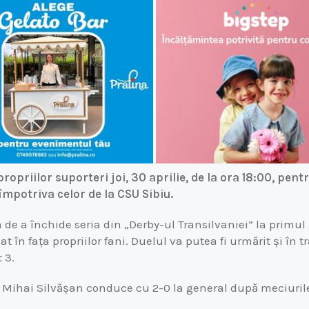
propriilor suporteri joi, 30 aprilie, de la ora 18:00, pent
 împotriva celor de la CSU Sibiu.
 de a închide seria din „Derby-ul Transilvaniei” la primu
 în fața propriilor fani. Duelul va putea fi urmărit și în 
 3.
 Mihai Silvășan conduce cu 2-0 la general după meciurile