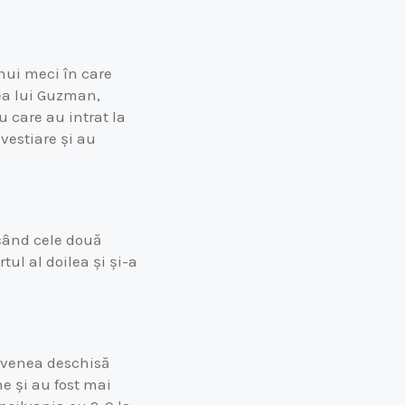
nui meci în care
rea lui Guzman,
 care au intrat la
 vestiare și au
, când cele două
tul al doilea și și-a
 devenea deschisă
ne și au fost mai