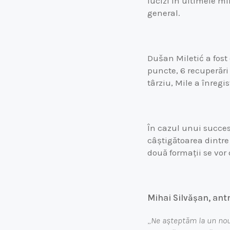
lucizi în ultimele mi
general.
Dušan Miletić a fost
puncte, 6 recuperări 
târziu, Mile a înregis
În cazul unui succes,
câștigătoarea dintre
două formații se vor
Mihai Silvășan, ant
„
Ne așteptăm la un nou 