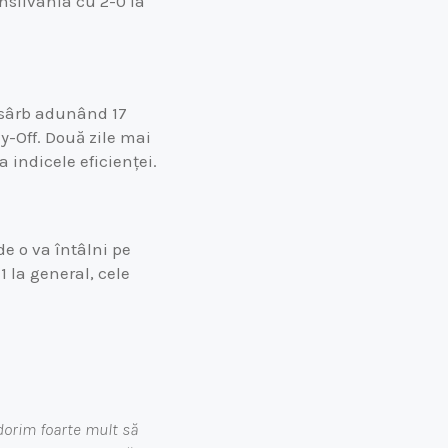
ansilvania cu 2-0 la
 sârb adunând 17
ay-Off. Două zile mai
a indicele eficienței.
de o va întâlni pe
 la general, cele
 dorim foarte mult să