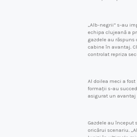
„Alb-negrii” s-au im
echipa clujeană a pr
gazdele au răspuns c
cabine în avantaj. Cl
controlat repriza se
Al doilea meci a fost
formații s-au succeda
asigurat un avantaj 
Gazdele au început sf
oricărui scenariu. „A