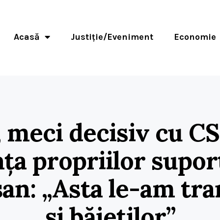
Acasă
Justiție/Eveniment
Economie
 meci decisiv cu CS
ața propriilor supor
șan: „Asta le-am tr
și băieților”