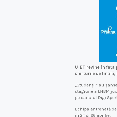
U-BT revine în fața 
sferturile de finală,
„Studenții” au șansa
stagiune a LNBM jucat
pe canalul Digi Sport
Echipa antrenată de
în 24 și 26 aprilie.