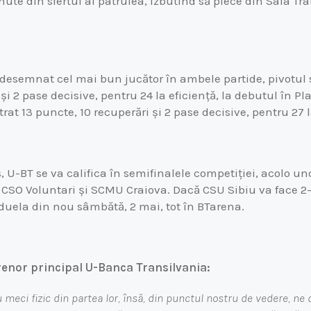
nute din sfertul al patrulea, izbutind să plece din Sala Tr
 desemnat cel mai bun jucător în ambele partide, pivotul
și 2 pase decisive, pentru 24 la eficiență, la debutul în Pl
trat 13 puncte, 10 recuperări și 2 pase decisive, pentru 27 l
 U-BT se va califica în semifinalele competiției, acolo un
 CSO Voluntari și SCMU Craiova. Dacă CSU Sibiu va face 2-1
 duela din nou sâmbătă, 2 mai, tot în BTarena.
renor principal U-Banca Transilvania:
meci fizic din partea lor, însă, din punctul nostru de vedere, ne