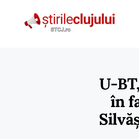
U-BT,
în f
Silvă