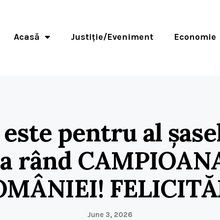
Acasă
Justiție/Eveniment
Economie
este pentru al șase
la rând CAMPIOAN
MÂNIEI! FELICITĂ
June 3, 2026