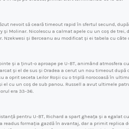
ăzut nevoit să ceară timeout rapid în sfertul secund, dup
și Molinar. Nicolescu a calmat apele cu un coș de trei, d
r. Nzekwesi și Berceanu au modificat și ei tabela cu câte
rbinte și a ținut-o aproape pe U-BT, animând atmosfera c
arcat și el de sus și Oradea a cerut un nou timeout după c
cu a oprit seceta Leilor Roșii cu o triplă norocoasă în ult
i el cu un coș de sub panou. Russell a avut ultimele patru
corul era 33-36.
distanță pentru U-BT, Richard a spart gheața și a egalat cu
 a readus formația gazdă în avantaj, dar a primit replica d