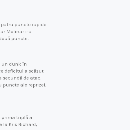
ă patru puncte rapide
ar Molinar i-a
 două puncte.
u un dunk în
e deficitul a scăzut
ima secundă de atac.
 puncte ale reprizei,
 prima triplă a
e la Kris Richard,