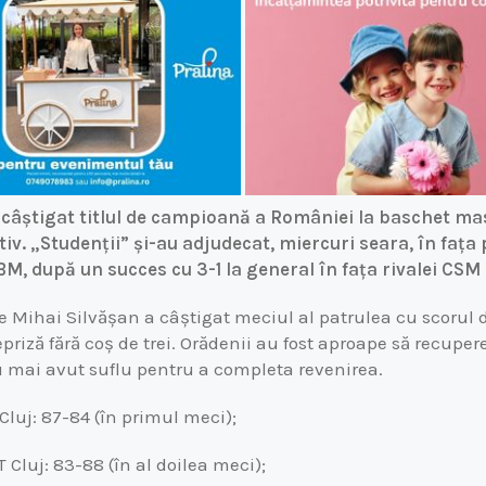
câștigat titlul de campioană a României la baschet ma
v. „Studenții” și-au adjudecat, miercuri seara, în fața 
BM, după un succes cu 3-1 la general în fața rivalei CSM
e Mihai Silvășan a câștigat meciul al patrulea cu scorul d
epriză fără coș de trei. Orădenii au fost aproape să recupe
 nu mai avut suflu pentru a completa revenirea.
luj: 87-84 (în primul meci);
Cluj: 83-88 (în al doilea meci);