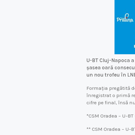
U-BT Cluj-Napoca a 
șasea oară consecuti
un nou trofeu în LN
Formația pregătită d
înregistrat o primă r
cifre pe final, însă
*CSM Oradea – U-BT C
** CSM Oradea – U-BT 