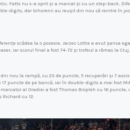
etic. Fatts nu s-a oprit și a marcat și cu un step-back. Dif
le-digits, dar bihorenii au reușit din nou să reintre în joc
iferența scădea la o posesie. Jaizec Lottie a avut șansa egal
ser, iar scorul final a fost 74-72 și trofeul a rămas la Cluj.
 din nou la rampă, cu 23 de puncte, 5 recuperări și 7 assis
 17 puncte de pe bancă, iar în double-digits a mai fost Mi
 marcator al Oradiei a fost Thomas Bropleh cu 16 punct
s Richard cu 12.