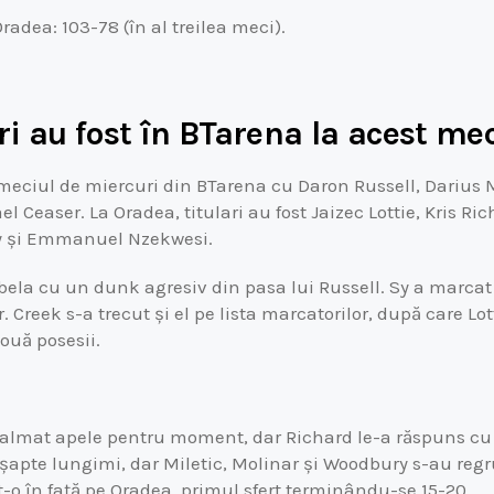
radea: 103-78 (în al treilea meci).
ri au fost în BTarena la acest me
meciul de miercuri din BTarena cu Daron Russell, Darius Mi
l Ceaser. La Oradea, titulari au fost Jaizec Lottie, Kris Ri
y și Emmanuel Nzekwesi.
bela cu un dunk agresiv din pasa lui Russell. Sy a marcat
. Creek s-a trecut și el pe lista marcatorilor, după care Lo
ouă posesii.
calmat apele pentru moment, dar Richard le-a răspuns cu o
 șapte lungimi, dar Miletic, Molinar și Woodbury s-au regr
t-o în față pe Oradea, primul sfert terminându-se 15-20.