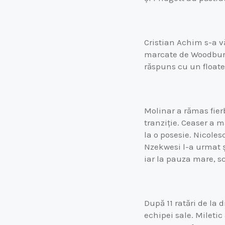
Cristian Achim s-a v
marcate de Woodbury 
răspuns cu un floate
Molinar a rămas fie
tranziție. Ceaser a m
la o posesie. Nicoles
Nzekwesi l-a urmat ș
iar la pauza mare, s
După 11 ratări de la 
echipei sale. Miletic