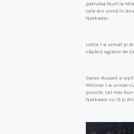
patrulea fault la Mil
cele din urmă în doub
Nzekwesi.
Lottie l-a urmat și d
căpăcit agresiv de Cea
Daron Russell a ieșit
Molinar l-a urmat cu
puncte. Cel mai bun
Nzekwesi cu 15 și Kri