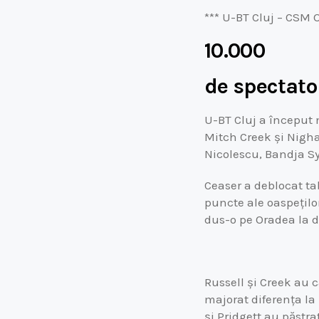
*** U-BT Cluj – CSM O
10.000
de spectato
U-BT Cluj a început 
Mitch Creek și Nighae
Nicolescu, Bandja S
Ceaser a deblocat ta
puncte ale oaspeților
dus-o pe Oradea la d
Russell și Creek au 
majorat diferența la
și Pridgett au păstra