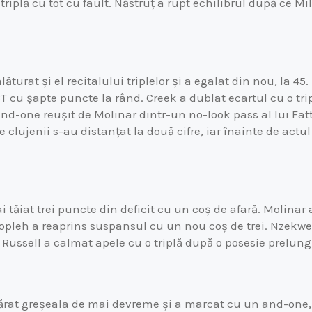
triplă cu tot cu fault. Năstruț a rupt echilibrul după ce M
ăturat și el recitalului triplelor și a egalat din nou, la 45.
T cu șapte puncte la rând. Creek a dublat ecartul cu o tri
nd-one reușit de Molinar dintr-un no-look pass al lui Fat
clujenii s-au distanțat la două cifre, iar înainte de actul
i tăiat trei puncte din deficit cu un coș de afară. Molina
ropleh a reaprins suspansul cu un nou coș de trei. Nzekwesi
 Russell a calmat apele cu o triplă după o posesie prelung
rat greșeala de mai devreme și a marcat cu un and-one, f