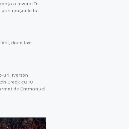
erența a revenit în
 prin reușitele lui
ării, dar a fost
t-uri. Iverson
tch Creek cu 10
e, urmat de Emmanuel