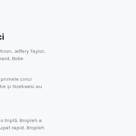
ci
ron, Jeffery Taylor,
chard, Bobe
 primele cinci
ttie și Nzekwesi au
 triplă. Bropleh a
upat rapid. Bropleh