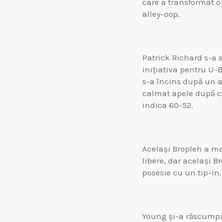
care a transformat o 
alley-oop.
Patrick Richard s-a al
inițiativa pentru U-B
s-a încins după un a
calmat apele după ce 
indica 60-52.
Același Bropleh a ma
libere, dar același B
posesie cu un tip-in.
Young și-a răscumpă