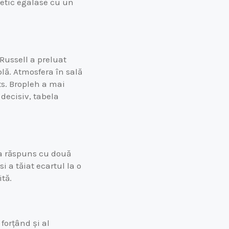
iletic egalase cu un
 Russell a preluat
plă. Atmosfera în sală
ts. Bropleh a mai
 decisiv, tabela
r a răspuns cu două
 a tăiat ecartul la o
ită.
orțând și al