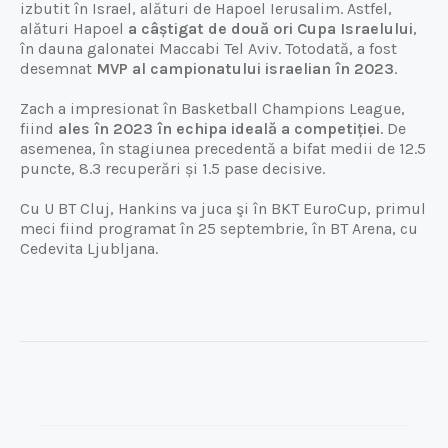
izbutit în Israel, alături de Hapoel Ierusalim. Astfel,
alături Hapoel
a câștigat de două ori Cupa Israelului
,
în dauna galonatei Maccabi Tel Aviv. Totodată, a fost
desemnat
MVP al campionatului israelian în 2023
.
Zach a impresionat în Basketball Champions League,
fiind
ales în 2023 în echipa ideală a competiției
. De
asemenea, în stagiunea precedentă a bifat medii de 12.5
puncte, 8.3 recuperări și 1.5 pase decisive.
Cu U BT Cluj, Hankins va juca şi în BKT EuroCup, primul
meci fiind programat în 25 septembrie, în BT Arena, cu
Cedevita Ljubljana.