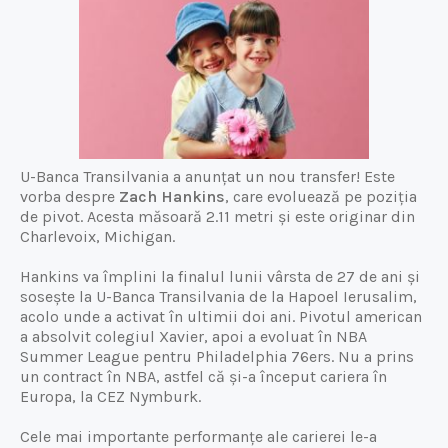
U-Banca Transilvania a
anunțat
un nou transfer! Este
vorba despre
Zach Hankins
, care evoluează pe poziția
de pivot. Acesta măsoară 2.11 metri și este originar din
Charlevoix, Michigan.
Hankins va împlini la finalul lunii vârsta de 27 de ani și
sosește la U-Banca Transilvania de la Hapoel Ierusalim,
acolo unde a activat în ultimii doi ani. Pivotul american
a absolvit colegiul Xavier, apoi a evoluat în NBA
Summer League pentru Philadelphia 76ers. Nu a prins
un contract în NBA, astfel că și-a început cariera în
Europa, la CEZ Nymburk.
Cele mai importante performanțe ale carierei le-a