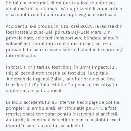
Spitalul a confirmat că militarii au fost monitorizați
atent încă de la internare, că nu prezintă leziuni critice
și că sunt în continuare sub supraveghere medicală.
Accidentul s-a produs în jurul orei 20:30, la ieșirea din
localitatea Bizușa-Băi, pe ruta Dej–Baia Mare. Din
primele date, cele trei transportoare blindate aflate în
coloană ar fi intrat într-o coliziune în lanț, cel mai
probabil din cauza nerespectării distanței de siguranță
între vehicule.
În total, 11 militari au fost răniți în urma impactului.
Inițial, zece dintre aceștia au fost duși la Spitalul
Județean de Urgență Zalău, iar ulterior cinci au fost
transferați la Spitalul Militar Cluj pentru investigații
suplimentare și tratament.
La locul accidentului au intervenit echipaje de poliție,
pompieri și ambulanță, iar circulația pe DN1C a fost
restricționată temporar pentru intervenții și anchetă.
Autoritățile continuă cercetările pentru a stabili exact
modul în care s-a produs accidentul.