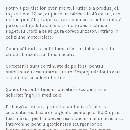
Potrivit polițiștilor, evenimentul rutier s-a produs joi,
în jurul orei 12:oo, după ce un bărbat de 49 de ani, din
municipiul Cluj-Napoca, care conducea o autoutilitară
pe o străduță lăturalnică, ar fi pătruns în strada
Făgetului, fără a se asigura corespunzător, intrând în
coliziune motocicleta.
Conducătorul autoutilitarei a fost testat cu aparatul
etilotest, rezultatul fiind negativ.
Cercetările sunt continuate de polițiști pentru
stabilirea cu exactitate a tuturor împrejurărilor în care
s-a produs accidentul rutier.
Șoferul autoutilitarei implicate în accident nu a
solicitat îngrijiri medicale.
Pe lângă acordarea primului ajutor calificat și a
asistenței medicale de urgență, echipajele ISU Cluj au
luat măsuri pentru prevenirea izbucnirii unui incendiu,
intervenind pentru gestionarea scurgerilor de
hidrocarburi și pentru asigurarea zonei în vederea