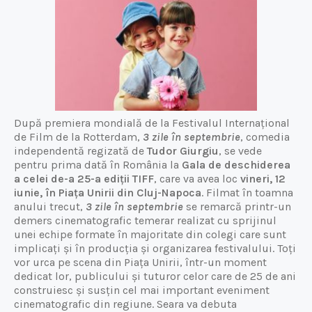
După premiera mondială de la Festivalul Internațional
de Film de la Rotterdam,
3 zile în septembrie
, comedia
independentă regizată de
Tudor Giurgiu
, se vede
pentru prima dată în România la
Gala de deschiderea
a celei de-a 25-a ediții TIFF
, care va avea loc
vineri, 12
iunie, în Piața Unirii din Cluj-Napoca
. Filmat în toamna
anului trecut,
3 zile în septembrie
se remarcă printr-un
demers cinematografic temerar realizat cu sprijinul
unei echipe formate în majoritate din colegi care sunt
implicați și în producția și organizarea festivalului. Toți
vor urca pe scena din Piața Unirii, într-un moment
dedicat lor, publicului și tuturor celor care de 25 de ani
construiesc și susțin cel mai important eveniment
cinematografic din regiune. Seara va debuta