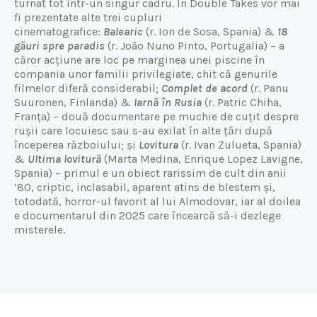
turnat tot într-un singur cadru. În Double Takes vor mai
fi prezentate alte trei cupluri
cinematografice:
Balearic
(r. Ion de Sosa, Spania) &
18
găuri spre paradis
(r. João Nuno Pinto, Portugalia) – a
căror acțiune are loc pe marginea unei piscine în
compania unor familii privilegiate, chit că genurile
filmelor diferă considerabil;
Complet de acord
(r. Panu
Suuronen, Finlanda) &
Iarnă în Rusia
(r. Patric Chiha,
Franța) – două documentare pe muchie de cuțit despre
rușii care locuiesc sau s-au exilat în alte țări după
începerea războiului; și
Lovitura
(r. Ivan Zulueta, Spania)
&
Ultima lovitură
(Marta Medina, Enrique Lopez Lavigne,
Spania) – primul e un obiect rarissim de cult din anii
’80, criptic, inclasabil, aparent atins de blestem și,
totodată, horror-ul favorit al lui Almodovar, iar al doilea
e documentarul din 2025 care încearcă să-i dezlege
misterele.