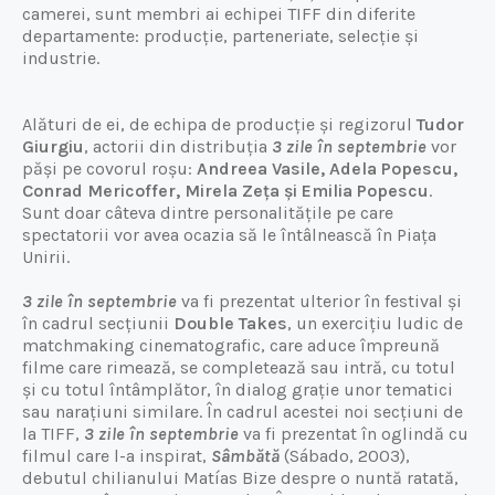
camerei, sunt membri ai echipei TIFF din diferite
departamente: producție, parteneriate, selecție și
industrie.
Alături de ei, de echipa de producție și regizorul
Tudor
Giurgiu
, actorii din distribuția
3 zile în septembrie
vor
păși pe covorul roșu:
Andreea Vasile, Adela Popescu,
Conrad Mericoffer, Mirela Zeța și Emilia Popescu
.
Sunt doar câteva dintre personalitățile pe care
spectatorii vor avea ocazia să le întâlnească în Piața
Unirii.
3 zile în septembrie
va fi prezentat ulterior în festival și
în cadrul secțiunii
Double Takes
, un exercițiu ludic de
matchmaking cinematografic, care aduce împreună
filme care rimează, se completează sau intră, cu totul
și cu totul întâmplător, în dialog grație unor tematici
sau narațiuni similare. În cadrul acestei noi secțiuni de
la TIFF,
3 zile în septembrie
va fi prezentat în oglindă cu
filmul care l-a inspirat,
Sâmbătă
(Sábado, 2003),
debutul chilianului Matías Bize despre o nuntă ratată,