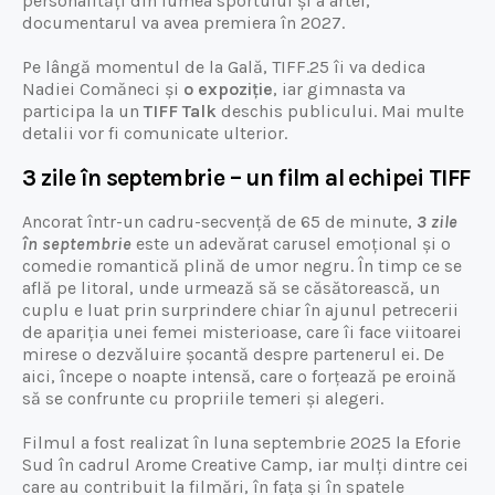
personalități din lumea sportului și a artei,
documentarul va avea premiera în 2027.
Pe lângă momentul de la Gală, TIFF.25 îi va dedica
Nadiei Comăneci și
o expoziție
, iar gimnasta va
participa la un
TIFF Talk
deschis publicului. Mai multe
detalii vor fi comunicate ulterior.
3 zile în septembrie – un film al echipei TIFF
Ancorat într-un cadru-secvență de 65 de minute,
3 zile
în septembrie
este un adevărat carusel emoțional și o
comedie romantică plină de umor negru. În timp ce se
află pe litoral, unde urmează să se căsătorească, un
cuplu e luat prin surprindere chiar în ajunul petrecerii
de apariția unei femei misterioase, care îi face viitoarei
mirese o dezvăluire șocantă despre partenerul ei. De
aici, începe o noapte intensă, care o forțează pe eroină
să se confrunte cu propriile temeri și alegeri.
Filmul a fost realizat în luna septembrie 2025 la Eforie
Sud în cadrul Arome Creative Camp, iar mulți dintre cei
care au contribuit la filmări, în fața și în spatele