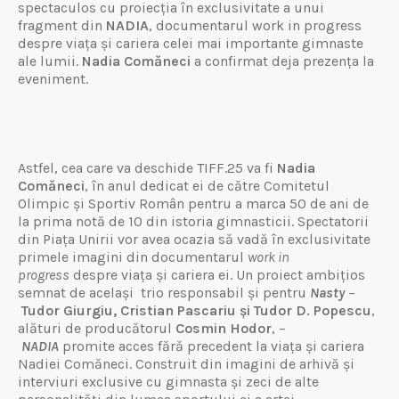
spectaculos cu proiecția în exclusivitate a unui
fragment din
NADIA
, documentarul work in progress
despre viața și cariera celei mai importante gimnaste
ale lumii.
Nadia Comăneci
a confirmat deja prezența la
eveniment.
Astfel, cea care va deschide TIFF.25 va fi
Nadia
Comăneci
, în anul dedicat ei de către Comitetul
Olimpic și Sportiv Român pentru a marca 50 de ani de
la prima notă de 10 din istoria gimnasticii. Spectatorii
din Piața Unirii vor avea ocazia să vadă în exclusivitate
primele imagini din documentarul
work in
progress
despre viața și cariera ei. Un proiect ambițios
semnat de același trio responsabil și pentru
Nasty
–
Tudor Giurgiu, Cristian Pascariu și Tudor D. Popescu
,
alături de producătorul
Cosmin Hodor
, –
NADIA
promite acces fără precedent la viața și cariera
Nadiei Comăneci. Construit din imagini de arhivă și
interviuri exclusive cu gimnasta și zeci de alte