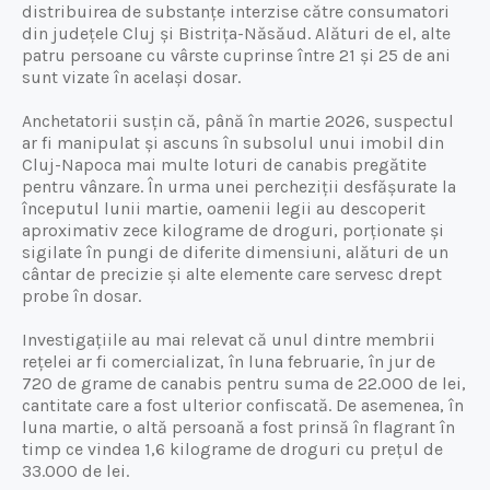
distribuirea de substanțe interzise către consumatori
din județele Cluj și Bistrița-Năsăud. Alături de el, alte
patru persoane cu vârste cuprinse între 21 și 25 de ani
sunt vizate în același dosar.
Anchetatorii susțin că, până în martie 2026, suspectul
ar fi manipulat și ascuns în subsolul unui imobil din
Cluj-Napoca mai multe loturi de canabis pregătite
pentru vânzare. În urma unei percheziții desfășurate la
începutul lunii martie, oamenii legii au descoperit
aproximativ zece kilograme de droguri, porționate și
sigilate în pungi de diferite dimensiuni, alături de un
cântar de precizie și alte elemente care servesc drept
probe în dosar.
Investigațiile au mai relevat că unul dintre membrii
rețelei ar fi comercializat, în luna februarie, în jur de
720 de grame de canabis pentru suma de 22.000 de lei,
cantitate care a fost ulterior confiscată. De asemenea, în
luna martie, o altă persoană a fost prinsă în flagrant în
timp ce vindea 1,6 kilograme de droguri cu prețul de
33.000 de lei.