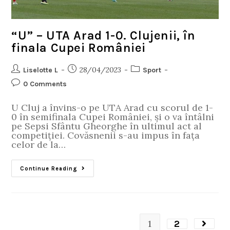
“U” – UTA Arad 1-0. Clujenii, în
finala Cupei României
28/04/2023
Liselotte L
Sport
0 Comments
U Cluj a învins-o pe UTA Arad cu scorul de 1-
0 în semifinala Cupei României, și o va întâlni
pe Sepsi Sfântu Gheorghe în ultimul act al
competiției. Covăsnenii s-au impus în fața
celor de la…
Continue Reading
1
2