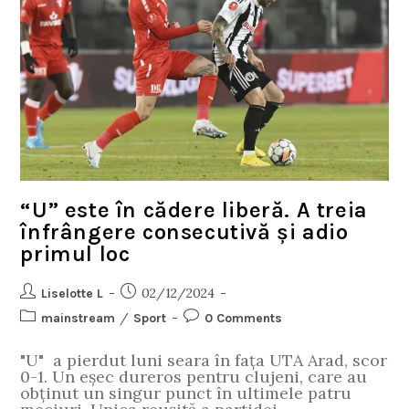
“U” este în cădere liberă. A treia
înfrângere consecutivă și adio
primul loc
02/12/2024
Liselotte L
/
mainstream
Sport
0 Comments
"U" a pierdut luni seara în fața UTA Arad, scor
0-1. Un eșec dureros pentru clujeni, care au
obținut un singur punct în ultimele patru