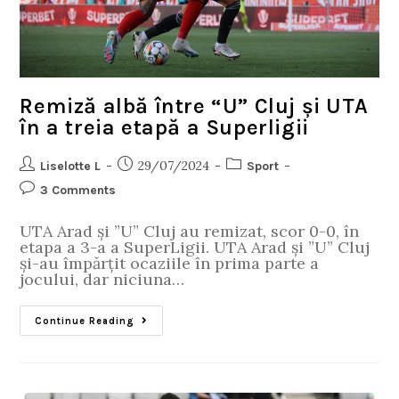
Remiză albă între “U” Cluj și UTA
în a treia etapă a Superligii
29/07/2024
Liselotte L
Sport
3 Comments
UTA Arad și ”U” Cluj au remizat, scor 0-0, în
etapa a 3-a a SuperLigii. UTA Arad și ”U” Cluj
și-au împărțit ocaziile în prima parte a
jocului, dar niciuna…
Continue Reading