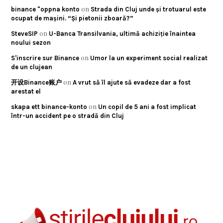
on
binance "oppna konto
Strada din Cluj unde și trotuarul este
ocupat de mașini. “Și pietonii zboară?”
on
SteveSIP
U-Banca Transilvania, ultimă achiziție înaintea
noului sezon
on
S'inscrire sur Binance
Umor la un experiment social realizat
de un clujean
on
开设Binance账户
A vrut să îl ajute să evadeze dar a fost
arestat el
on
skapa ett binance-konto
Un copil de 5 ani a fost implicat
într-un accident pe o stradă din Cluj