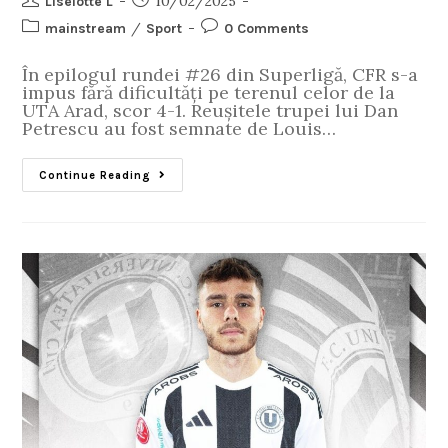
10/02/2025
Liselotte L
/
mainstream
Sport
0 Comments
În epilogul rundei #26 din Superligă, CFR s-a
impus fără dificultăți pe terenul celor de la
UTA Arad, scor 4-1. Reușitele trupei lui Dan
Petrescu au fost semnate de Louis…
Continue Reading