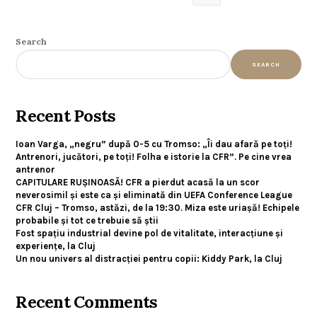
Search
SEARCH
Recent Posts
Ioan Varga, „negru” după 0-5 cu Tromso: „Îi dau afară pe toți!
Antrenori, jucători, pe toți! Folha e istorie la CFR”. Pe cine vrea
antrenor
CAPITULARE RUȘINOASĂ! CFR a pierdut acasă la un scor
neverosimil și este ca și eliminată din UEFA Conference League
CFR Cluj – Tromso, astăzi, de la 19:30. Miza este uriașă! Echipele
probabile și tot ce trebuie să știi
Fost spațiu industrial devine pol de vitalitate, interacțiune și
experiențe, la Cluj
Un nou univers al distracției pentru copii: Kiddy Park, la Cluj
Recent Comments