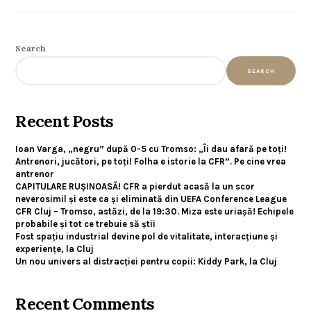
Search
SEARCH
Recent Posts
Ioan Varga, „negru” după 0-5 cu Tromso: „Îi dau afară pe toți!
Antrenori, jucători, pe toți! Folha e istorie la CFR”. Pe cine vrea
antrenor
CAPITULARE RUȘINOASĂ! CFR a pierdut acasă la un scor
neverosimil și este ca și eliminată din UEFA Conference League
CFR Cluj – Tromso, astăzi, de la 19:30. Miza este uriașă! Echipele
probabile și tot ce trebuie să știi
Fost spațiu industrial devine pol de vitalitate, interacțiune și
experiențe, la Cluj
Un nou univers al distracției pentru copii: Kiddy Park, la Cluj
Recent Comments