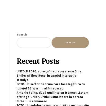
Search
SEARCH
Recent Posts
UNTOLD 2026: colecții în colaborare cu Gina,
Smiley și Theo Rose, în spațiul interactiv
Trendyol
FOTO. Un sector de drum care face legătura cu
județul Sălaj a intrat în reparații
Antonio Folha, după umilința cu Tromso: „Le-am
oferit golurile”. Critici usturătoare la adresa
fotbalului românesc
FOTO. Un autobuz a ars ca o torță pe un drum din