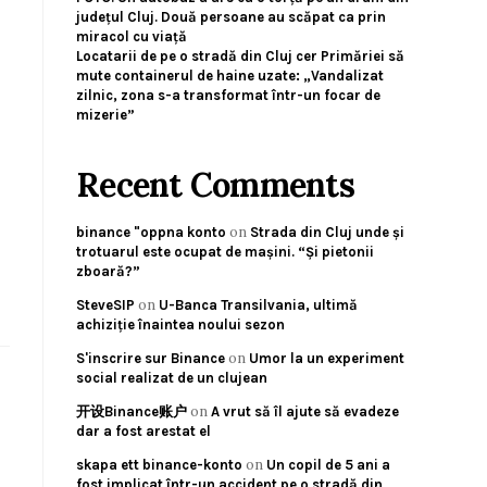
județul Cluj. Două persoane au scăpat ca prin
miracol cu viață
Locatarii de pe o stradă din Cluj cer Primăriei să
mute containerul de haine uzate: „Vandalizat
zilnic, zona s-a transformat într-un focar de
mizerie”
Recent Comments
on
binance "oppna konto
Strada din Cluj unde și
trotuarul este ocupat de mașini. “Și pietonii
zboară?”
on
SteveSIP
U-Banca Transilvania, ultimă
achiziție înaintea noului sezon
on
S'inscrire sur Binance
Umor la un experiment
social realizat de un clujean
on
开设Binance账户
A vrut să îl ajute să evadeze
dar a fost arestat el
on
skapa ett binance-konto
Un copil de 5 ani a
fost implicat într-un accident pe o stradă din