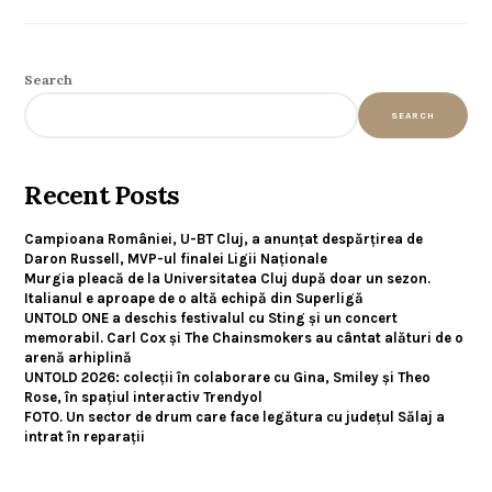
Search
SEARCH
Recent Posts
Campioana României, U-BT Cluj, a anunțat despărțirea de
Daron Russell, MVP-ul finalei Ligii Naționale
Murgia pleacă de la Universitatea Cluj după doar un sezon.
Italianul e aproape de o altă echipă din Superligă
UNTOLD ONE a deschis festivalul cu Sting și un concert
memorabil. Carl Cox și The Chainsmokers au cântat alături de o
arenă arhiplină
UNTOLD 2026: colecții în colaborare cu Gina, Smiley și Theo
Rose, în spațiul interactiv Trendyol
FOTO. Un sector de drum care face legătura cu județul Sălaj a
intrat în reparații