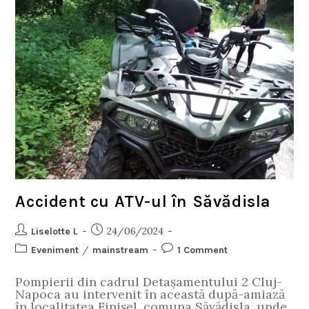
Accident cu ATV-ul în Săvădisla
24/06/2024
Liselotte L
/
Eveniment
mainstream
1 Comment
Pompierii din cadrul Detașamentului 2 Cluj-
Napoca au intervenit în această după-amiază
în localitatea Finișel, comuna Săvădisla, unde