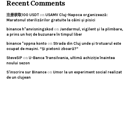
Recent Comments
on
注册获取100 USDT
USAMV Cluj-Napoca organizează:
Maratonul sterilizărilor gratuite la câini și pisici
on
binance h"anvisningskod
Jandarmul, vigilent și la plimbare,
a prins un hoț de buzunare în timpul liber
on
binance "oppna konto
Strada din Cluj unde și trotuarul este
ocupat de mașini. “Și pietonii zboară?”
on
SteveSIP
U-Banca Transilvania, ultimă achiziție înaintea
noului sezon
on
S'inscrire sur Binance
Umor la un experiment social realizat
de un clujean