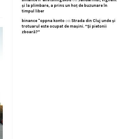
și la plimbare, a prins un hoț de buzunare în
timpul liber
on
binance "oppna konto
Strada din Cluj unde și
trotuarul este ocupat de mașini. “Și pietonii
zboară?”