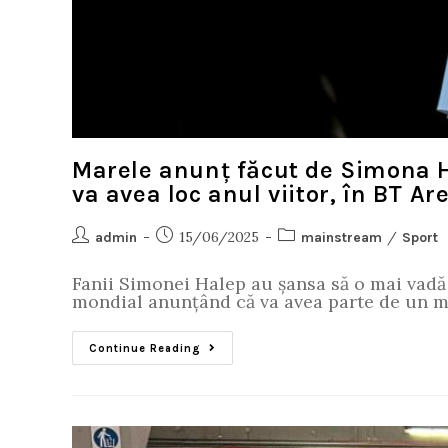
Marele anunț făcut de Simona Ha
va avea loc anul viitor, în BT Ar
15/06/2025
/
admin
mainstream
Sport
Fanii Simonei Halep au șansa să o mai vadă 
mondial anunțând că va avea parte de un m
Continue Reading