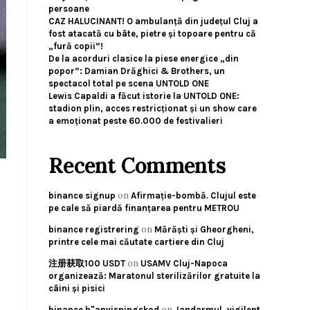
persoane
CAZ HALUCINANT! O ambulanță din județul Cluj a
fost atacată cu bâte, pietre și topoare pentru că
„fură copii”!
De la acorduri clasice la piese energice „din
popor”: Damian Drăghici & Brothers, un
spectacol total pe scena UNTOLD ONE
Lewis Capaldi a făcut istorie la UNTOLD ONE:
stadion plin, acces restricționat și un show care
a emoționat peste 60.000 de festivalieri
Recent Comments
on
binance signup
Afirmație-bombă. Clujul este
pe cale să piardă finanțarea pentru METROU
on
binance registrering
Mărăști și Gheorgheni,
printre cele mai căutate cartiere din Cluj
on
注册获取100 USDT
USAMV Cluj-Napoca
organizează: Maratonul sterilizărilor gratuite la
câini și pisici
on
binance h"anvisningskod
Jandarmul, vigilent