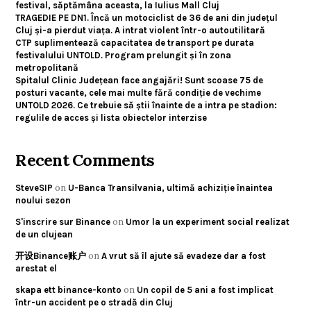
festival, săptămâna aceasta, la Iulius Mall Cluj
TRAGEDIE PE DN1. Încă un motociclist de 36 de ani din județul
Cluj și-a pierdut viața. A intrat violent într-o autoutilitară
CTP suplimentează capacitatea de transport pe durata
festivalului UNTOLD. Program prelungit și în zona
metropolitană
Spitalul Clinic Județean face angajări! Sunt scoase 75 de
posturi vacante, cele mai multe fără condiție de vechime
UNTOLD 2026. Ce trebuie să știi înainte de a intra pe stadion:
regulile de acces și lista obiectelor interzise
Recent Comments
on
SteveSIP
U-Banca Transilvania, ultimă achiziție înaintea
noului sezon
on
S'inscrire sur Binance
Umor la un experiment social realizat
de un clujean
on
开设Binance账户
A vrut să îl ajute să evadeze dar a fost
arestat el
on
skapa ett binance-konto
Un copil de 5 ani a fost implicat
într-un accident pe o stradă din Cluj