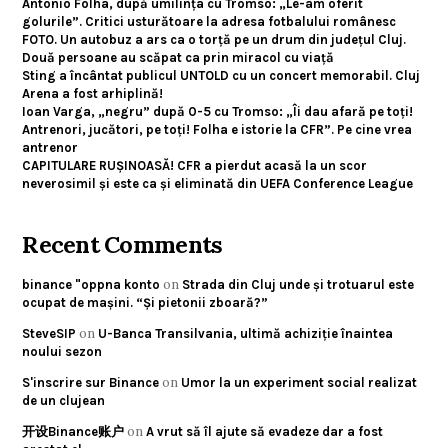
Antonio Folha, după umilința cu Tromso: „Le-am oferit
golurile”. Critici usturătoare la adresa fotbalului românesc
FOTO. Un autobuz a ars ca o torță pe un drum din județul Cluj.
Două persoane au scăpat ca prin miracol cu viață
Sting a încântat publicul UNTOLD cu un concert memorabil. Cluj
Arena a fost arhiplină!
Ioan Varga, „negru” după 0-5 cu Tromso: „Îi dau afară pe toți!
Antrenori, jucători, pe toți! Folha e istorie la CFR”. Pe cine vrea
antrenor
CAPITULARE RUȘINOASĂ! CFR a pierdut acasă la un scor
neverosimil și este ca și eliminată din UEFA Conference League
Recent Comments
on
binance "oppna konto
Strada din Cluj unde și trotuarul este
ocupat de mașini. “Și pietonii zboară?”
on
SteveSIP
U-Banca Transilvania, ultimă achiziție înaintea
noului sezon
on
S'inscrire sur Binance
Umor la un experiment social realizat
de un clujean
on
开设Binance账户
A vrut să îl ajute să evadeze dar a fost