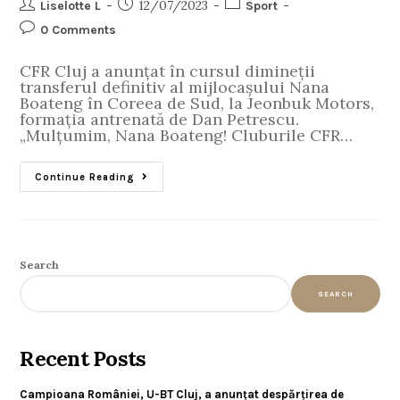
12/07/2023
Liselotte L
Sport
0 Comments
CFR Cluj a anunțat în cursul dimineții
transferul definitiv al mijlocașului Nana
Boateng în Coreea de Sud, la Jeonbuk Motors,
formația antrenată de Dan Petrescu.
„Mulțumim, Nana Boateng! Cluburile CFR…
Continue Reading
Search
SEARCH
Recent Posts
Campioana României, U-BT Cluj, a anunțat despărțirea de