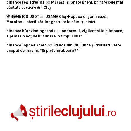
on
binance registrering
Mărăști și Gheorgheni, printre cele mai
căutate cartiere din Cluj
on
注册获取100 USDT
USAMV Cluj-Napoca organizează:
Maratonul sterilizărilor gratuite la câini și pisici
on
binance h"anvisningskod
Jandarmul, vigilent și la plimbare,
a prins un hoț de buzunare în timpul liber
on
binance "oppna konto
Strada din Cluj unde și trotuarul este
ocupat de mașini. “Și pietonii zboară?”