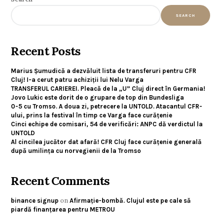
SEARCH
Recent Posts
Marius Șumudică a dezvăluit lista de transferuri pentru CFR
Cluj! I-a cerut patru achiziții lui Nelu Varga
TRANSFERUL CARIEREI. Pleacă de la „U” Cluj direct în Germania!
Jovo Lukic este dorit de o grupare de top din Bundesliga
0-5 cu Tromso. A doua zi, petrecere la UNTOLD. Atacantul CFR-
ului, prins la festival în timp ce Varga face curățenie
Cinci echipe de comisari, 54 de verificări: ANPC dă verdictul la
UNTOLD
Al cincilea jucător dat afară! CFR Cluj face curățenie generală
după umilința cu norvegienii de la Tromso
Recent Comments
on
binance signup
Afirmație-bombă. Clujul este pe cale să
piardă finanțarea pentru METROU