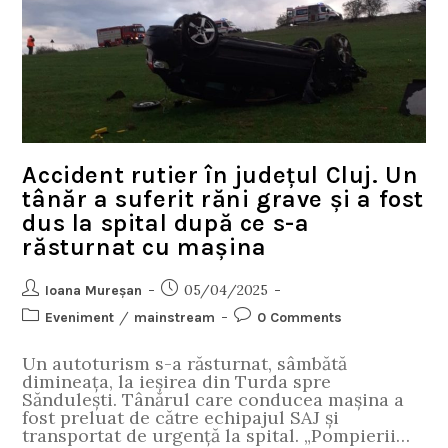
Accident rutier în județul Cluj. Un
tânăr a suferit răni grave și a fost
dus la spital după ce s-a
răsturnat cu mașina
05/04/2025
Ioana Mureșan
/
Eveniment
mainstream
0 Comments
Un autoturism s-a răsturnat, sâmbătă
dimineața, la ieșirea din Turda spre
Săndulești. Tânărul care conducea mașina a
fost preluat de către echipajul SAJ și
transportat de urgență la spital. „Pompierii…