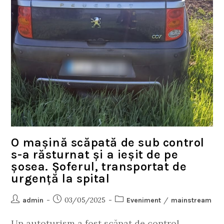
O mașină scăpată de sub control
s-a răsturnat și a ieșit de pe
șosea. Șoferul, transportat de
urgență la spital
03/05/2025
/
admin
Eveniment
mainstream
Un autoturism a fost scăpat de control,