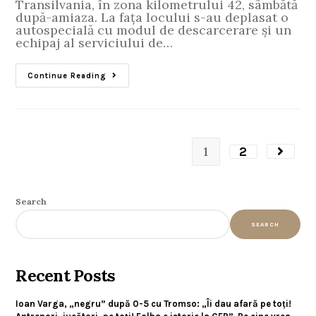
Transilvania, în zona kilometrului 42, sâmbătă
după-amiaza. La fața locului s-au deplasat o
autospecială cu modul de descarcerare și un
echipaj al serviciului de…
Continue Reading
1
2
Search
SEARCH
Recent Posts
Ioan Varga, „negru” după 0-5 cu Tromso: „Îi dau afară pe toți!