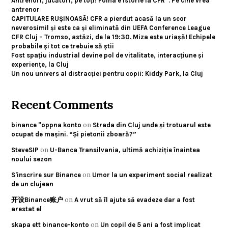
Antrenori, jucători, pe toți! Folha e istorie la CFR”. Pe cine vrea
antrenor
CAPITULARE RUȘINOASĂ! CFR a pierdut acasă la un scor
neverosimil și este ca și eliminată din UEFA Conference League
CFR Cluj – Tromso, astăzi, de la 19:30. Miza este uriașă! Echipele
probabile și tot ce trebuie să știi
Fost spațiu industrial devine pol de vitalitate, interacțiune și
experiențe, la Cluj
Un nou univers al distracției pentru copii: Kiddy Park, la Cluj
Recent Comments
on
binance "oppna konto
Strada din Cluj unde și trotuarul este
ocupat de mașini. “Și pietonii zboară?”
on
SteveSIP
U-Banca Transilvania, ultimă achiziție înaintea
noului sezon
on
S'inscrire sur Binance
Umor la un experiment social realizat
de un clujean
on
开设Binance账户
A vrut să îl ajute să evadeze dar a fost
arestat el
on
skapa ett binance-konto
Un copil de 5 ani a fost implicat