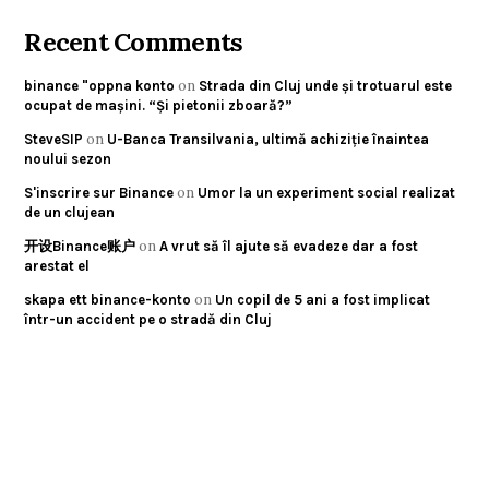
Recent Comments
on
binance "oppna konto
Strada din Cluj unde și trotuarul este
ocupat de mașini. “Și pietonii zboară?”
on
SteveSIP
U-Banca Transilvania, ultimă achiziție înaintea
noului sezon
on
S'inscrire sur Binance
Umor la un experiment social realizat
de un clujean
on
开设Binance账户
A vrut să îl ajute să evadeze dar a fost
arestat el
on
skapa ett binance-konto
Un copil de 5 ani a fost implicat
într-un accident pe o stradă din Cluj