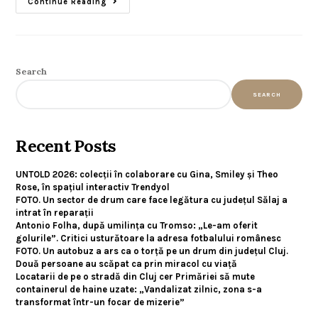
Continue Reading
Search
SEARCH
Recent Posts
UNTOLD 2026: colecții în colaborare cu Gina, Smiley și Theo
Rose, în spațiul interactiv Trendyol
FOTO. Un sector de drum care face legătura cu județul Sălaj a
intrat în reparații
Antonio Folha, după umilința cu Tromso: „Le-am oferit
golurile”. Critici usturătoare la adresa fotbalului românesc
FOTO. Un autobuz a ars ca o torță pe un drum din județul Cluj.
Două persoane au scăpat ca prin miracol cu viață
Locatarii de pe o stradă din Cluj cer Primăriei să mute
containerul de haine uzate: „Vandalizat zilnic, zona s-a
transformat într-un focar de mizerie”