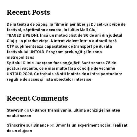
Recent Posts
De la teatru de păpuși la filme în aer liber și DJ set-uri: vibe de
festival, săptămâna aceasta, la Iulius Mall Cluj
TRAGEDIE PE DN1. Încă un motociclist de 36 de ani din județul
Cluj și-a pierdut viața. A intrat violent într-o autoutilitară
CTP suplimentează capacitatea de transport pe durata
festivalului UNTOLD. Program prelungit și în zona
metropolitană
Spitalul Clinic Județean face angajări! Sunt scoase 75 de
posturi vacante, cele mai multe fără condiție de vechime
UNTOLD 2026. Ce trebuie să știi înainte de a intra pe stadion:
regulile de acces și lista obiectelor interzise
Recent Comments
on
SteveSIP
U-Banca Transilvania, ultimă achiziție înaintea
noului sezon
on
S'inscrire sur Binance
Umor la un experiment social realizat
de un clujean