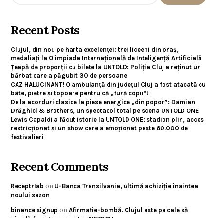
Recent Posts
Clujul, din nou pe harta excelenței: trei liceeni din oraș,
medaliați la Olimpiada Internațională de Inteligență Artificială
Țeapă de proporții cu bilete la UNTOLD: Poliția Cluj a reținut un
bărbat care a păgubit 30 de persoane
CAZ HALUCINANT! O ambulanță din județul Cluj a fost atacată cu
bâte, pietre și topoare pentru că „fură copii”!
De la acorduri clasice la piese energice „din popor”: Damian
Drăghici & Brothers, un spectacol total pe scena UNTOLD ONE
Lewis Capaldi a făcut istorie la UNTOLD ONE: stadion plin, acces
restricționat și un show care a emoționat peste 60.000 de
festivalieri
Recent Comments
on
ReceptrIab
U-Banca Transilvania, ultimă achiziție înaintea
noului sezon
on
binance signup
Afirmație-bombă. Clujul este pe cale să