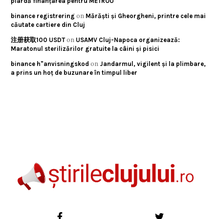
piardă finanțarea pentru METROU
on
binance registrering
Mărăști și Gheorgheni, printre cele mai
căutate cartiere din Cluj
on
注册获取100 USDT
USAMV Cluj-Napoca organizează:
Maratonul sterilizărilor gratuite la câini și pisici
on
binance h"anvisningskod
Jandarmul, vigilent și la plimbare,
a prins un hoț de buzunare în timpul liber