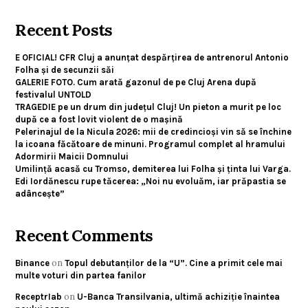
Recent Posts
E OFICIAL! CFR Cluj a anunțat despărțirea de antrenorul Antonio
Folha și de secunzii săi
GALERIE FOTO. Cum arată gazonul de pe Cluj Arena după
festivalul UNTOLD
TRAGEDIE pe un drum din județul Cluj! Un pieton a murit pe loc
după ce a fost lovit violent de o mașină
Pelerinajul de la Nicula 2026: mii de credincioși vin să se închine
la icoana făcătoare de minuni. Programul complet al hramului
Adormirii Maicii Domnului
Umilință acasă cu Tromso, demiterea lui Folha și ținta lui Varga.
Edi Iordănescu rupe tăcerea: „Noi nu evoluăm, iar prăpastia se
adâncește”
Recent Comments
on
Binance
Topul debutanților de la “U”. Cine a primit cele mai
multe voturi din partea fanilor
on
ReceptrIab
U-Banca Transilvania, ultimă achiziție înaintea