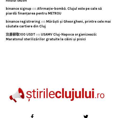
noului sezon
on
binance signup
Afirmație-bombă. Clujul este pe cale să
piardă finanțarea pentru METROU
on
binance registrering
Mărăști și Gheorgheni, printre cele mai
căutate cartiere din Cluj
on
注册获取100 USDT
USAMV Cluj-Napoca organizează:
Maratonul sterilizărilor gratuite la câini și pisici