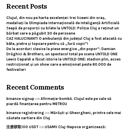
Recent Posts
Clujul, din nou pe harta excelenței: trei liceeni din oraș,
medaliați la Olimpiada Internațională de Inteligență Artificială
Țeapă de proporții cu bilete la UNTOLD: Poliția Cluj a reținut un
bărbat care a păgubit 30 de persoane
CAZ HALUCINANT! O ambulanță din județul Cluj a fost atacată cu
bâte, pietre și topoare pentru că „fură copii”!
De la acorduri clasice la piese energice „din popor”: Damian
Drăghici & Brothers, un spectacol total pe scena UNTOLD ONE
Lewis Capaldi a făcut istorie la UNTOLD ONE: stadion plin, acces
restricționat și un show care a emoționat peste 60.000 de
festivalieri
Recent Comments
on
binance signup
Afirmație-bombă. Clujul este pe cale să
piardă finanțarea pentru METROU
on
binance registrering
Mărăști și Gheorgheni, printre cele mai
căutate cartiere din Cluj
on
注册获取100 USDT
USAMV Cluj-Napoca organizează: