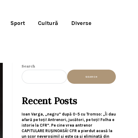
Sport
Cultură
Diverse
Search
SEARCH
Recent Posts
Ioan Varga, „negru” după 0-5 cu Tromso: „Îi dau
afară pe toți! Antrenori, jucători, pe toți! Folha e
istorie la CFR”. Pe cine vrea antrenor
CAPITULARE RUȘINOASĂ! CFR a pierdut acasă la
un scor neverosimil și este ca și eliminată din