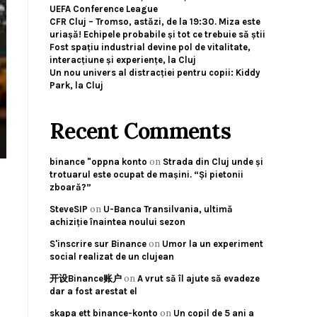
UEFA Conference League
CFR Cluj – Tromso, astăzi, de la 19:30. Miza este
uriașă! Echipele probabile și tot ce trebuie să știi
Fost spațiu industrial devine pol de vitalitate,
interacțiune și experiențe, la Cluj
Un nou univers al distracției pentru copii: Kiddy
Park, la Cluj
Recent Comments
on
binance "oppna konto
Strada din Cluj unde și
trotuarul este ocupat de mașini. “Și pietonii
zboară?”
on
SteveSIP
U-Banca Transilvania, ultimă
achiziție înaintea noului sezon
on
S'inscrire sur Binance
Umor la un experiment
social realizat de un clujean
on
开设Binance账户
A vrut să îl ajute să evadeze
dar a fost arestat el
on
skapa ett binance-konto
Un copil de 5 ani a